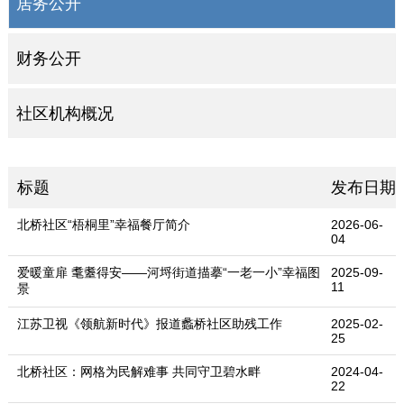
居务公开
财务公开
社区机构概况
标题
发布日期
北桥社区“梧桐里”幸福餐厅简介
2026-06-
04
爱暖童扉 耄耋得安——河埒街道描摹“一老一小”幸福图
2025-09-
11
景
江苏卫视《领航新时代》报道蠡桥社区助残工作
2025-02-
25
北桥社区：网格为民解难事 共同守卫碧水畔
2024-04-
22