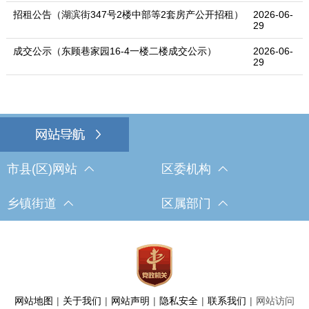
招租公告（湖滨街347号2楼中部等2套房产公开招租）
2026-06-
29
成交公示（东顾巷家园16-4一楼二楼成交公示）
2026-06-
29
市县(区)网站
区委机构
乡镇街道
区属部门
网站地图
|
关于我们
|
网站声明
|
隐私安全
|
联系我们
|
网站访问