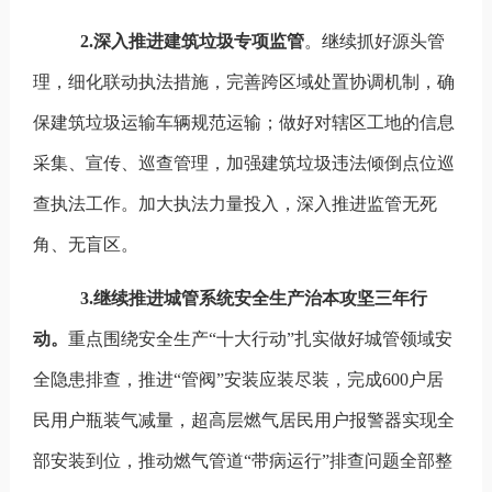
2.
深入推进建筑垃圾
专项监管
。
继续抓好源头管
理，细化联动执法措施，完善跨区域处置协调机制，确
保建筑垃圾运输车辆规范运输；做好对辖区工地的信息
采集、宣传、巡查管理，加强建筑垃圾违法倾倒点位巡
查执法工作。加大执法力量投入，深入推进监管无死
角、无盲区。
3.
继续推进城管系统安全生产治本攻坚三年行
动
。
重点围绕安全生产
“
十大行动
”
扎实做好城管领域安
全隐患排查，推进
“
管阀
”
安装应装尽装，完成
600
户居
民用户瓶装气减量，超高层燃气居民用户报警器实现全
部安装到位，推动燃气管道
“
带病运行
”
排查问题全部整