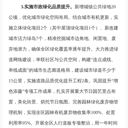
3.
实施市政绿化品质提升。
新增城镇公共绿地20
公顷，优化城市绿化空间布局。结合城市有机更新，实
施立体绿化项目
2
个（其中屋顶绿化项目
1
个）、新改建
城市活力绿岛
7
个，精准挖掘城市边角地、闲置地、废
弃地潜力，确保全区绿化覆盖率逐年提升。大力推进绿
道网络建设，串联社区与公共空间，构建
“
连点成线、
串线成面
”
的城市生态廊道格局，建设城市绿道不少于
15
公里，实施道路品质优化提升工程
2
条。巩固提升
“
增
色添藤
”
专项工作成果，扎实开展重大节日园艺景点布
置，美化街景、烘托节日氛围。完善园林绿化废弃物管
理机制，实现全区园林有机废弃物收集率
100%
、处置
利用率
95%
。
开展全区人行道板专项整治，用一年时间