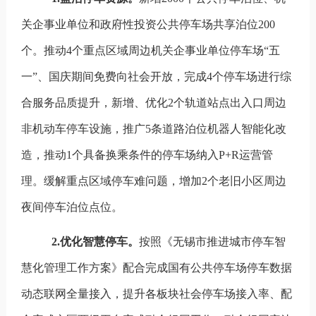
关企事业单位和政府性投资公共停车场
共享泊位
200
个
。
推动
4
个重点区域周边机关企事业单位停车场
“
五
一
”
、国庆期间免费向社会开放
，
完成
4
个停车场进行综
合服务品质提升，新增、优化
2
个轨道站点出入口周边
非机动车停车设施，
推广
5
条道路泊位机器人智能化改
造
，
推动
1
个
具备换乘条件的停车场纳入P+R
运营管
理
。缓解重点区域停车难问题，增加2
个老旧小区周边
夜间停车泊位点位。
2.
优化
智慧停车。
按照《无锡市推进城市停车智
慧化管理工作方案
》配合完成国有公共停车场停车数据
动态联网全量接入，提升各板块社会停车场接入率、配