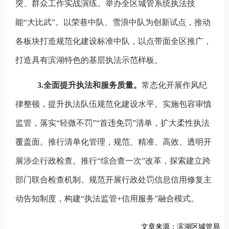
突、群众工作实战演练。举办
全区
城管系统执法技
能
“
大比武
”
。
以荣巷中队、雪浪中队为创新试点，
推动
各
板块
打造规范化建设标准中队，以点带面
全区
推广，
打造具有滨湖特色的基层执法示范样板。
3.
全面提升执法和服务质量。
常态化开展作风纪
律整顿
，提升执法队伍规范化建设水平。
实施包容审慎
监管，落实
“
轻微不罚
”“
首违免罚
”
清单，扩大柔性执法
覆盖面。推行清单化管理，规范、精准、高效、透明开
展涉企行政检查
。
推行
“
综合查一次
”
改革，探索建立跨
部门联合检查机制。规范开展行政处罚信息信用修复主
动告知制度，构建
“
执法监管
+
信用服务
”
融合模式。
文章来源：滨湖区城管局