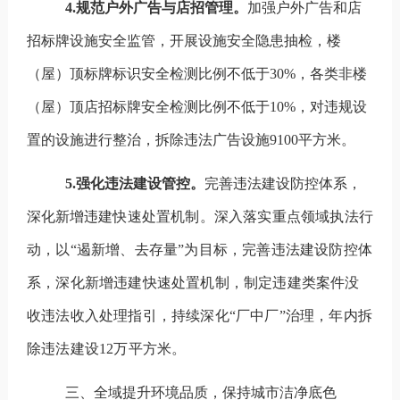
4.
规范户外广告与店招管理。
加强户外广告和店
招标牌设施安全监管，开展设施安全隐患抽检，楼
（屋）顶标牌标识安全检测比例不低于30%
，各类非楼
（屋）顶店招标牌安全检测比例不低于
10%
，对违规设
置的设施进行整治，拆除违法广告设施
9100
平方米。
5.
强化违法建设管控。
完善违法建设防控体系，
深化新增
违建快速处置机制
。深入落实重点领域执法行
动，以
“
遏新增、去存量
”
为目标，完善违法建设防控体
系，深化新增违建快速处置机制，制定违建类案件没
收违法收入处理指引，持续深化
“
厂中厂
”
治理，年内拆
除违法建设
12
万平方米。
三、全域
提升
环境
品质
，保持城市洁净底色