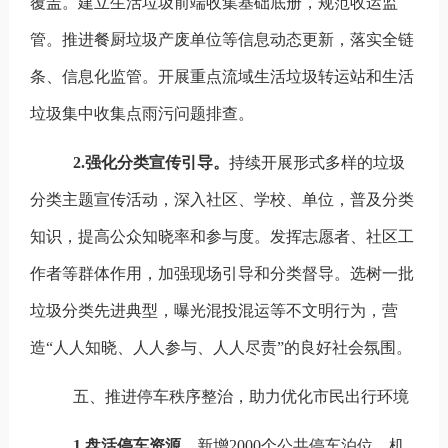
覆盖。建立生活垃圾前端收集基础底册，规范收运监
管。推进餐厨垃圾产废单位等信息动态更新，落实全链
条、信息化监管。开展重点流域生活垃圾转运站和生活
垃圾集中收集点雨污问题排查。
2.
强化分类宣传引导。
持续开展形式多样的垃圾
分类主题宣传活动，深入社区、学校、单位，普及分类
知识，提高公众知晓率和参与度。发挥志愿者、社区工
作者等群体作用，加强现场引导和分类督导。选树一批
垃圾分类先进典型，曝光混投混运等不文明行为，营
造
“
人人知晓、人人参与、人人尽责
”
的良好社会氛围。
五、推进停车秩序整治，助力优化市民出行环境
1.
盘活停车资源。
新增
2000
个
公共停车泊位
、
机