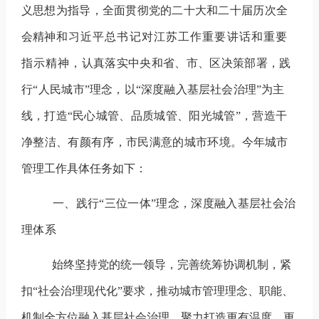
义思想为指导，全面贯彻党的二十大和二十届历次全
会精神
和习近平总书记对江苏工作重要讲话和重要
指示精神
，认真落实中央和省、市
、区
决策部署，
践
行
“
人民城
市
”
理念，以
“
深度融入基层社会治理
”
为主
线，打造
“
民心城管、品质城管、阳光城管
”
，
营造干
净整洁、有颜有序，市民满意的城市环境。
今年城市
管理工作具体任务如下：
一、践行
“
三位一体
”
理念，深度融入基层社会治
理体系
始终坚持党的统一领导，完善统筹协调机制，紧
扣
“
社会治理现代化
”
要求，推动城市管理理念、职能、
机制全方位融入基层社会治理，聚力打造更有温度、更