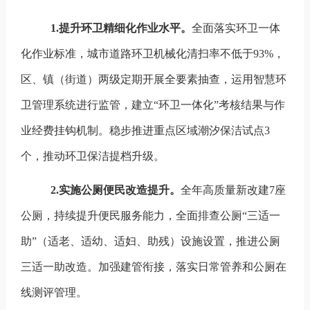
1.
提升环卫精细化作业水平。
全面落实环卫一体
化作业标准，城市道路环卫机械化清扫率不低于
93%
，
区、镇（街道）两级定期开展全要素抽查，运用智慧环
卫管理系统进行监管，建立
“
环卫一体化
”
考核结果与作
业经费挂钩机制。稳步推进重点区域潮汐保洁试点
3
个，推动环卫保洁提档升级。
2.
实施公厕便民改造提升。
全年高质量新改建7
座
公厕，持续提升便民服务能力，全面排查公厕
“
三适一
助
”
（适老、适幼、适妇、助残）设施设置，推进公厕
三适一助改造。加强建管衔接，落实日常管养和公厕在
线测评管理。