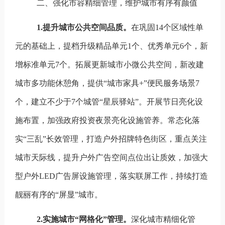
二、强化市容精细管理，维护城市有序有颜值
1.
提升城市公共空间品质。
在巩固14
个区域性单
元的基础上，提档升级精品单元
1
个、优秀单元
6
个，新
增标准单元
7
个。拓展更新城市小微公共空间，新改建
城市多功能休憩角，提供
“
城市家具+
”
便民服务场景7
个
，
建立不少于7
个城管
“
星辰驿站
”
。
开展节日亮化设
施布置
，
加强政府投资夜景亮化设施管养。
常态化落
实
“
三乱
”
长效管理，
打造户外招牌特色街
区
，重点关注
城市天际线，提升户外广告空间点位出让质效，加强大
型户外LED
广告
屏设施管理，
落实联屏工作，
持续
打造
靓丽有序的
“
屏显
”
城市。
2.
实施城市
“
网格化
”
管理。
深化城市精细化管