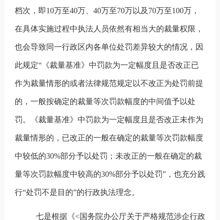
档次，即
10
万至
40
万、
40
万至
70
万以及
70
万至
100
万，
在具体实施过程中执法人员依然有相当大的裁量权限，
也会导致同一行政区内各单位处罚差异较大的情况，因
此规定“《裁量基准》中罚款为一定幅度且是否改正已
作为裁量情形的或者法律规范规定以不改正为处罚前提
的，一般按确定的裁量等次罚款幅度的中间值予以处
罚。《裁量基准》中罚款为一定幅度且是否改正未作为
裁量情形的，已改正的一般在确定的裁量等次罚款幅度
中较低的
30%
部分予以处罚；未改正的一般在确定的裁
量等次罚款幅度中较高的
30%
部分予以处罚”，也充分践
行“处罚不是目的”的行政执法理念。
七是根据《
<
国务院办公厅关于严格规范涉企行政