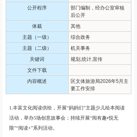
公开程序
部门编制，经办公室审核
后公开
体裁
其他
主题（一级）
综合政务
主题（二级）
机关事务
关键词
规划,统计,宣传
文件下载
内容概述
区文体旅游局2026年5月主
要工作安排
1.
丰富文化阅读供给
，
开展“
妈妈们
”
主题少儿绘本阅读
活动
，举办5
场创意故事会；持续开展
“
阅有趣
•
悦无
限
”“
阅读
+”
系列活动。