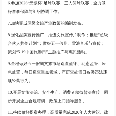
6.
参加
2026“
无锡杯
”
足球联赛、三人篮球联赛，全力做
好赛事保障与组织协调工作。
7.
加快完成区级文旅产业政策的编制发布。
8
.
强化品牌宣传推广，推进文旅宣传片制作；
推进
“
超级
合伙人共创计划
”
；做好五一
假期
、雪浪音乐节宣传；
策划“5·19
中国旅游日
”
主题推广与惠民活动。
9.
全程做好五一假期文旅市场巡查值守、动态监管、应
急处置，每日巡查重点领域，严厉查处假日各类违法违
规经营行为。
10.
开展文旅法治、安全生产、消费者权益普法宣传，同
步开展企业合规培训、政策上门指导服务。
11.
持续做好提案办理，高质量完成
2026
年人大建议、政