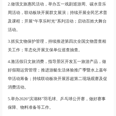
2.
做强文旅惠民活动，举办五一戏剧巡游周、碳水音乐
周活动，联动板块开展群文展演；持续开展全民艺术普
及课程；开展
“
午享乐时光
”
系列活动；启动百姓大舞台
活动。
3.
抓实文物保护管理，持续推进第四次全国文物普查相
关工作；常态化开展文保单位巡查抽查。
4.
激活假日文旅消费
，
指导景区
开发
五一旅游产品，做
好假期运营管理；推进游艇生活体验推广季暨水上嘉年
华
活动
筹备；持续联动板块开展苏超第二现场观赛
及
促
消费
活动
。
5.
举办
2026“
滨湖杯
”
羽毛球、乒乓球公开赛，做好赛事
保障、物料准备等工作。