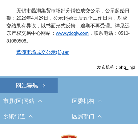
无锡市蠡湖集贸市场
部分
铺位
成交公示，公示起始日
期：
年
月
日，公示起始日后五个工作日内，对成
202
6
4
29
交结果有异议，以书面形式反馈，逾期不再受理。详见远
东产权交易中心网站：
，联系电话：
www.ydcqjy.com
0510-
。
81080508
蠡湖市场成交公示(1).rar
发布机构：bhq_lhjd
市县(区)网站
区委机构
乡镇街道
区属部门