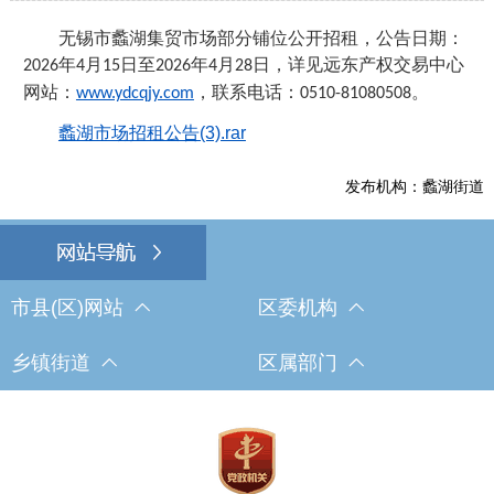
无锡市蠡湖集贸市场
部分
铺位
公开招租，公告日期：
年
月
日至
年
月
日，详见远东产权交易中心
202
6
4
15
202
6
4
28
网站：
，联系电话：
。
www.ydcqjy.com
0510-81080508
蠡湖市场招租公告(3).rar
发布机构：蠡湖街道
市县(区)网站
区委机构
乡镇街道
区属部门