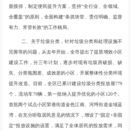
面摸排，制定便民提升方案，
坚持
“全行业、全领域、
全覆盖”的原则，全面构建“条抓块管、责任明确、监督
有力、常管长效”的工作格局。
二、关于垃圾分类，针对垃圾分类和处理设施不
完善等的问题，从去年开始，全市提出了提质增效小区
建设工作，分三年计划，逐步对现有垃圾房破损、缺
失、分类氛围差、成效差的小区，开展整体性分类环境
提升改造。目前，全区已累计建设垃圾分类投放屋
779
个，流动车
79
辆，第一批纳入提升优化的小区
120
个。
首批两个试点小区荣巷街道金色江南、河埒街道金域蓝
湾，在充分听取居民意见的情况下，增设了“固定
+
非固
定”投放设施的设置，满足了全体居民的投放需求，同