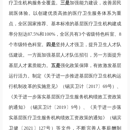
疗卫生机构服务全覆盖。
三是
加强能力建设，改善居民
就医体验。以创建优质高效的医疗卫生服务体系为重
点，全区国家推荐、基本标准的基层医疗卫生机构建成
率分别达
87.5%
和
100%
，全区共有
3
个省级特色科室、
8
个市级特色科室。
四是
坚持人才强卫，提升卫生人才队
伍建设。一方面加强基层人才队伍招引，另一方面提升
基层人才素质能力。
五是
强化政策保障，有效激发基层
运行活力。制定《关于进一步推进基层医疗卫生机构运
行机制改革的实施意见》（锡滨卫计〔
2017
〕
69
号）、
《关于进一步落实基层医疗卫生服务机构绩效工资政策
的通知》（锡滨卫计〔
2019
〕
9
号）、《关于进一步落
实基层医疗卫生服务机构绩效工资政策的通知》（锡滨
卫健〔
2021
〕
127
号）等文件，不断完善人事薪酬制