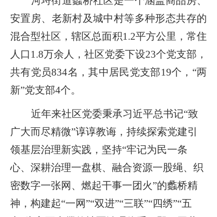
河埒街道蠡桥社区是一个涵盖商品房、
安置房、老新村及城中村等多种形态共存的
混合型社区，辖区总面积1.2
平方公里，常住
人口
1.8
万余人，社区党委下设2
3
个党支部，
共有党员8
34
名
，
其中居民党支部
19
个，
“两
新”党支部
4
个。
近年来社区党委秉承习近平总书记
“
致
广大而尽精微
”
谆谆教诲，持续探索党建引
领基层治理新实践，坚持
“
牢记为民一条
心、深耕治理一盘棋、融合资源一股绳、织
密数字一张网、燃起干事一团火
”
的蠡桥精
神，构建起
“
一网
”“
双进
”“
三联
”“
四绣
”“
五