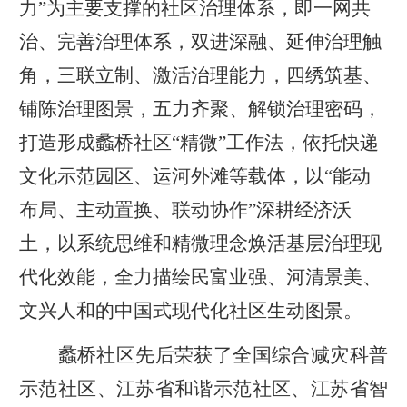
力
”
为主要支撑的社区治理体系，即一网共
治、完善治理体系，双进深融、延伸治理触
角，三联立制、激活治理能力，四绣筑基、
铺陈治理图景，五力齐聚、解锁治理密码，
打造形成蠡桥社区
“
精微
”
工作法
，依托快递
文化示范园区、运河外滩等载体，以
“能动
布局、主动置换、联动协作”深耕经济沃
土，以系统思维和精微理念焕活基层治理现
代化效能，
全力描绘民富业强、河清景美、
文兴人和的中国式现代化社区生动图景。
蠡桥社区先后荣获了全国综合减灾科普
示范社区、江苏省和谐示范社区、江苏省智