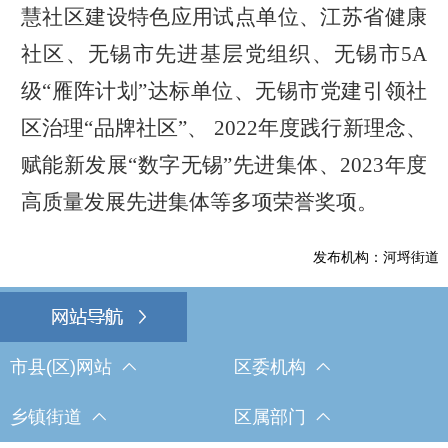
慧社区建设特色应用试点单位
、江苏省健康
社区、
无锡市先进基层党组织、无锡市5A
级
“
雁阵计划
”
达标单位
、无锡市党建引领社
区治理
“
品牌社区
”
、
2022
年度践行新理念、
赋能新发展
“
数字无锡
”
先进集体、
2023
年度
高质量发展先进集体
等多项荣誉奖项。
发布机构：河埒街道
市县(区)网站
区委机构
乡镇街道
区属部门