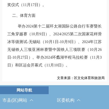
奖仪式（11
月
17
日）。
二、体育方面
举办2024
第十二届环太湖国际公路自行车赛暨长
三角穿越赛（
10
月
9
日）、
2024/2025
第二次国家花样滑
冰等级测试
-
无锡站（
10
月
1
日
-10
月
9
日）、
2024
年江苏
无锡铁人三项亚洲杯赛暨中国铁人三项联赛（
10
月
26
日
-10
月
27
日）。举办2024
环蠡湖半程马拉松赛（
11
月
3
日）和区运会开幕式（
11
月
10
日）。
文章来源：区文化体育和旅游局
市县(区)网站
区委机构