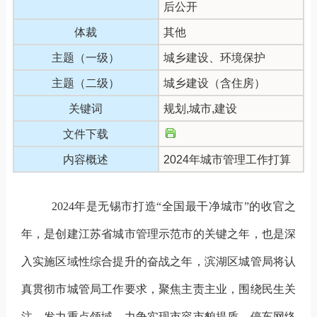
后公开
体裁
其他
主题（一级）
城乡建设、环境保护
主题（二级）
城乡建设（含住房）
关键词
规划,城市,建设
文件下载
内容概述
2024年城市管理工作打算
202
4
年是
无锡市
打造
“全国最干净城市”的收官
之
年，是创建江苏省城市管理示范市
的
关键
之
年
，也是深
入实施区域性综合提升的奋战之年，滨湖区城管局将认
真贯彻市城管局工作要求
，聚焦主责主业，
围绕民生关
注，发力重点领域，力争实现
市容市貌提质
，
停车网络