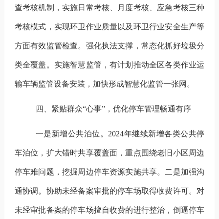
查考核机制，实施日常考核、月度考核、应急考核三种
考核模式，实现环卫作业质量以及环卫行业安全生产等
方面有效监管检查。
强化执法支撑，
常态化
抓好
垃圾分
类全覆盖。
实施智慧监管，有计划推动
全区
各类作业
运
输车辆
监管
设备
安装
，
加快形成智慧化监管一张网
。
四、紧贴群众
“心事”，优化停车管理畅通有序
一是新增公共泊位。
2024
年
继续
新增各类公共停
车泊位，
扩大
错时共享覆盖面，重点围绕老旧小区周边
停车难问题，挖掘周边停车资源实施共享。
二是加强沟
通协调。
协助未经备案审批的停车场取得收费许可。对
未经审批备案的停车场擅自收费的进行整治，倒逼停车