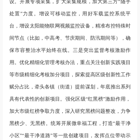
设。
开展专项采集，扩大采集规模，加大第三方
“随手
处置”力度。增设可移动监控，用好车载监控系统平
台，增设太阳能物联网视频监控设备，精准布控特殊时
间节点（比如，中高考、节庆期间、防汛期间等）
，确
保市容整治
水平
始终在线
。
三是突出监督考核激励作
用。
优化精细化管理考核办法，重点关注创新实践项目
等
市级
精细化考核加分项目，探索
提高区级
创新性工作
赋分
占比，牵头各镇（街道）提前谋划，年底推出系列
具有代表性的
创新项目
。
强化区级
“红黑榜”
激励
作用，
加大市级红榜争取力度，深入研究黑榜问题整改，力争
黑榜少
、
无黑榜。统筹开展微幸福工程，打造
“最干净
小区”“最干净道路”等一批创建项目，发挥点位带动示