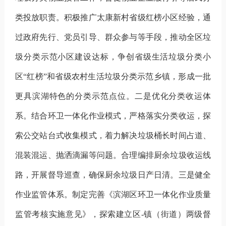
类投放职责。积极推广太康新村省级红榜小区经验，通
过政府先行、党员引导、群众参与等手段，推动全区垃
圾分类示范小区建设达标，争创省级生活垃圾分类小
区
“红榜”
和
省级农村生活垃圾分类示范乡镇
，形成
一批
更具滨湖特色的分类示范点位。
二是优化分类收运体
系。
结合环卫一体化
作业模式
，
严格
落实分类收运，
探
索
公交站台式收集模式，着力解决垃圾桶长时间占道、
混装混运、抛洒滴漏等问题。合理编排厨余垃圾收运线
路，开展督导巡查，确保厨余垃圾日产日清。
三是健全
作业监管体系。
制定完善《滨湖区环卫一体化作业质量
监管考核实施意见》，探索建立区
-
镇（街道）两级督