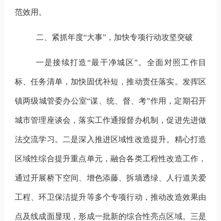
范效用。
二、紧抓年度
“大事”，加快专项行动攻坚突破
一是接续打造
“最干净城区”。
全面
对照工作目
标
、
任务清单，加快
固优补短，推动责任落实。发挥区
镇两
级城管委办公室
“谋、统、督、考”作用，定期召开
城市管理座谈会，落实工作通报督办机制，促进先进
做
法交流学习
。
二是深入推进区域性改造提升。
精心打造
区域性综合提升
重点单元，
融合各类
工程性改造工作，
通过开展桥下空间、增色添藤、拆墙透绿、人行道关爱
工程、环卫保洁提升等多个专项行动，
推动改造效果由
点及线成面显现，
形成一批新的综合性亮点区域。
三是