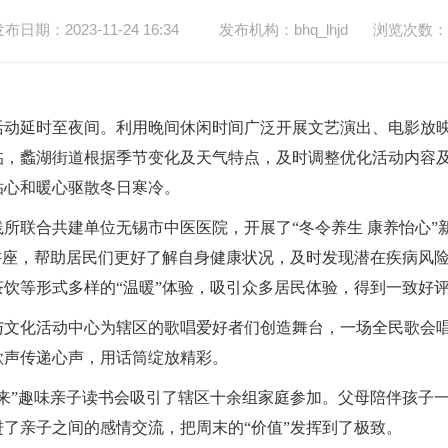
布日期：2023-11-24 16:34
发布机构：bhq_lhjd
浏览次数：
活动延时至夜间。
利用晚间休闲时间广泛开展
文艺演出、电影放
临，
蠡湖街道根据季节变化及天气特点，
及时调整优化活动内容
贴心和暖心驱散冬日寒冷。
实践所联合共建单位无锡市中医医院，开展了“冬令养生 康养怡心
讲座，帮助居民们更好了解自身健康状况，及时发现潜在疾病风
饮等形式多样的“温暖”体验，吸引众多居民体验，得到一致好
所与文化活动中心为辖区的歌唱爱好者们创造舞台，一场全民歌会
歌声传递心声，用话筒绽放精彩。
来”趣味亲子读书会吸引了辖区十余组家庭参加。父母陪伴孩子
了亲子之间的感情交流，把周末的“价值”发挥到了极致。