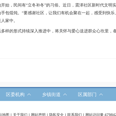
开始，民间有“立冬补冬”的习俗。近日，震泽社区新时代文明
手包馄饨。“要感谢社区，让我们有机会聚在一起，感受到快乐
老人家中。
活多样的形式
持续深入推进中，
将关怀与爱心送进群众心坎里，
区委机构
乡镇街道
区属部门
站地图
|
关于我们
|
网站声明
|
隐私安全
|
联系我们
|
网站访问量:
47984