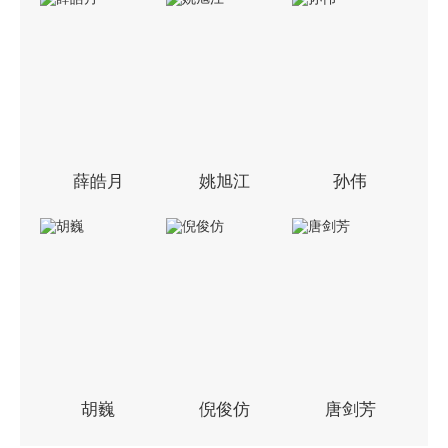
薛皓月
姚旭江
孙伟
胡巍
倪俊仿
唐剑芳