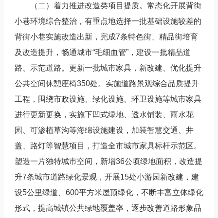
（二）着力推进改造类项目提质。常态化开展背街
小巷环境综合整治，有重点地选择一批基础设施较差的
背街小巷实施改造出新，完成7条特色街、精品街培育
及改造提升，畅通城市“毛细血管”，建设一批精品道
路、示范道路。更新一批城市家具，新改建、优化提升
公共空间休憩座椅350处。实施道路景观综合品质提升
工程，围绕市政设施、绿化设施、环卫设施等城市家具
进行更新更换，实施下凹式绿地、透水铺装、雨水花
园、可渗植草沟等海绵设施建设，加装智慧交通、井
盖、路灯等智慧项目，打造全市城市家具标杆示范区。
塑造一片独特城市空间，新增36公顷绿地面积，改造提
升7条城市道路绿化景观，开展15处小游园新改建，建
设5公里绿道、600平方米屋顶绿化，不断丰富立体绿化
形式，提高城镇公共绿地覆盖率，逐步改善道路形象品