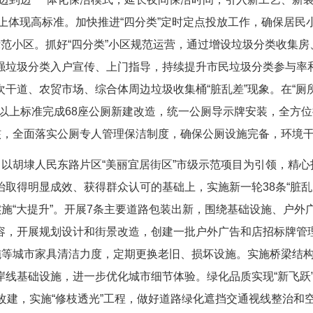
类上体现高标准。加快推进“四分类”定时定点投放工作，确保居民
示范小区。抓好“四分类”小区规范运营，通过增设垃圾分类收集
强垃圾分类入户宣传、上门指导，持续提升市民垃圾分类参与率和
干道、农贸市场、综合体周边垃圾收集桶“脏乱差”现象。在“厕
类以上标准完成68座公厕新建改造，统一公厕导示牌安装，全方
核，全面落实公厕专人管理保洁制度，确保公厕设施完备，环境
以胡埭人民东路片区“美丽宜居街区”市级示范项目为引领，精心
合整治取得明显成效、获得群众认可的基础上，实施新一轮38条“
实施“大提升”。开展7条主要道路包装出新，围绕基础设施、户
容，开展规划设计和街景改造，创建一批户外广告和店招标牌管
设施等城市家具清洁力度，定期更换老旧、损坏设施。实施桥梁结
线基础设施，进一步优化城市细节体验。绿化品质实现“新飞跃”
改建，实施“修枝透光”工程，做好道路绿化遮挡交通视线整治和