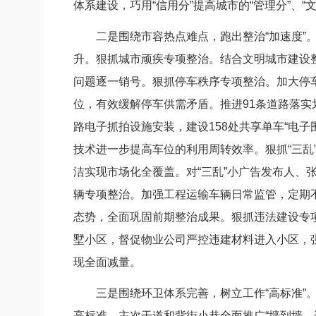
体系建设，巧用“信用分”提高城市的“管理分”、“文
二是围绕市容热点难点，跑出整治“加速度”。
升。狠抓城市顽疾专项整治。结合文明城市建设
问题逐一销号。狠抓停车秩序专项整治。加大停车
位，有效缓解停车供需矛盾。推进91条道路落实划
路电子抓拍设施安装，建设158处共享单车“电
技术进一步提高车位的利用周转效率。狠抓“三乱”
洁实现市场化全覆盖。对“三乱”小广告发布人、
辆专项整治。加强工程运输车辆日常监管，定期
态势，全面巩固前期整治成果。狠抓违法建设专
墅小区，督促物业公司严控违建材料进入小区，
现全面减量。
三是围绕环卫体系完善，树立工作“高标准”。
高标准。主次干道和背街小巷全面推广“墙到墙