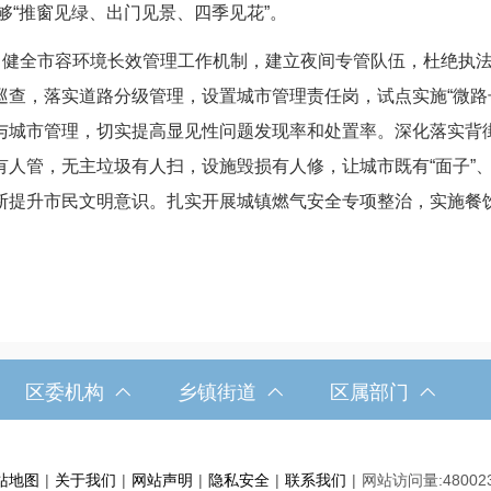
能够“推窗见绿、出门见景、四季见花”。
健全市容环境长效管理工作机制，建立夜间专管队伍，杜绝执法
查，落实道路分级管理，设置城市管理责任岗，试点实施“微路长
城市管理，切实提高显见性问题发现率和处置率。深化落实背街小
人管，无主垃圾有人扫，设施毁损有人修，让城市既有“面子”、
提升市民文明意识。扎实开展城镇燃气安全专项整治，实施餐饮单
区委机构
乡镇街道
区属部门
站地图
|
关于我们
|
网站声明
|
隐私安全
|
联系我们
|
网站访问量:
48002