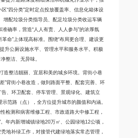
小区“四分类”定时定点投放覆盖率、信息化箱体设
房、增配垃圾分类指导员、配足垃圾分类收运车辆
准确率，营造“人人有责、人人参与”的浓厚氛
所革命”上体现高标准。围绕“布局更合理、建设更
位提升公厕设施水平、管理水平和服务水平。积极
干净整洁、无异味。
打造整洁靓丽、宜居和美的城乡环境。背街小巷
脏乱差”背街小巷改造，做到路面平整、配套完善、环
外广告、环卫配套、停车管理、景观绿化、建筑立
理示范路（点），全方位提升城市的颜值和内涵。
构性检测和病害维修工程、市政道路大中修工程，
。年内新增城镇绿地20万㎡、公园绿地12公顷，
空秃地补绿工作，对接管代建绿地落实常态管理，