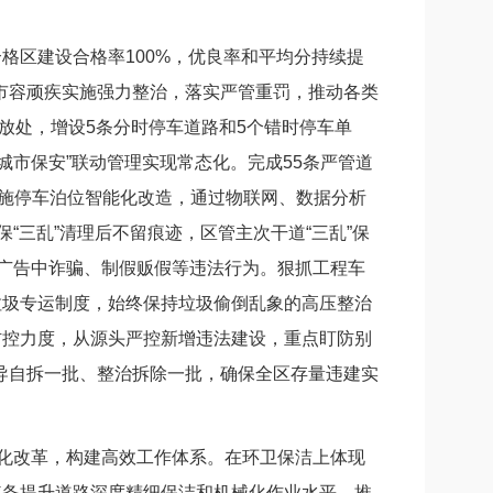
区建设合格率100%，优良率和平均分持续提
市容顽疾实施强力整治，落实严管重罚，推动各类
停放处，增设5条分时停车道路和5个错时停车单
城市保安”联动管理实现常态化。完成55条严管道
实施停车泊位智能化改造，通过物联网、数据分析
“三乱”清理后不留痕迹，区管主次干道“三乱”保
小广告中诈骗、制假贩假等违法行为。狠抓工程车
垃圾专运制度，始终保持垃圾偷倒乱象的高压整治
防控力度，从源头严控新增违法建设，重点盯防别
导自拆一批、整治拆除一批，确保全区存量违建实
化改革，构建高效工作体系。在环卫保洁上体现
装备提升道路深度精细保洁和机械化作业水平，推