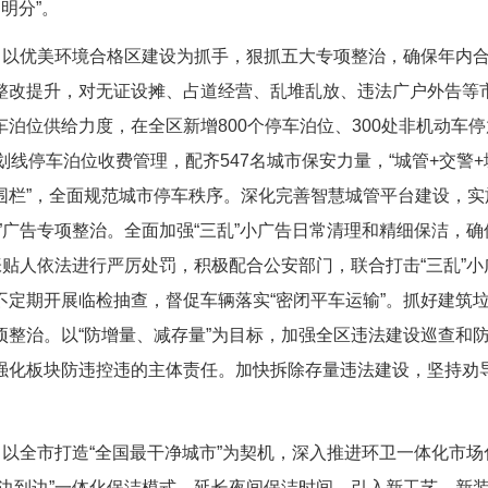
明分”。
以优美环境合格区建设为抓手，狠抓五大专项整治，确保年内合格
整改提升，对无证设摊、占道经营、乱堆乱放、违法广户外告等
泊位供给力度，在全区新增800个停车泊位、300处非机动车
线停车泊位收费管理，配齐547名城市保安力量，“城管+交警+
子围栏”，全面规范城市停车秩序。深化完善智慧城管平台建设，
广告专项整治。全面加强“三乱”小广告日常清理和精细保洁，确保
张贴人依法进行严厉处罚，积极配合公安部门，联合打击“三乱”
不定期开展临检抽查，督促车辆落实“密闭平车运输”。抓好建筑
项整治。以“防增量、减存量”为目标，加强全区违法建设巡查和
强化板块防违控违的主体责任。加快拆除存量违法建设，坚持劝
以全市打造“全国最干净城市”为契机，深入推进环卫一体化市场
、边到边”一体化保洁模式，延长夜间保洁时间，引入新工艺、新