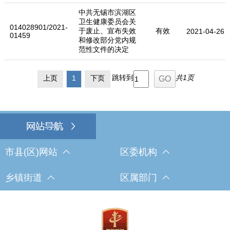
中共无锡市滨湖区
卫生健康委员会关
014028901/2021-
于废止、宣布失效
有效
2021-04-26
01459
和修改部分党内规
范性文件的决定
跳转到
共1页
上页
1
下页
市县(区)网站
区委机构
乡镇街道
区属部门