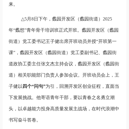
来。
△
5
月
8
日下午，蠡园开发区（蠡园街道）
2025
年
“
蠡想
”
青年骨干培训班正式开班。蠡园开发区（蠡园
街道）党工委书记王子健出席开班动员并授
“
开班第一
课
”
，蠡园开发区（蠡园街道）党工委副书记、蠡园街
道政协工委主任张文杰主持会议，蠡园开发区（蠡园街
道）相关职能部门负责人参加会议。开班动员会上，王
子健以
四个
“
问句
”
为引，回溯开发区创业征程，直面当
下发展挑战。他寄语青年干部，要以青春之名勇立潮
头，以卓越能力投身高质量发展主战场，在时代浪潮中
书写奋斗答卷。