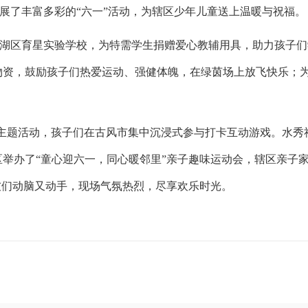
展了丰富多彩的
“六一”活动，为辖区少年儿童送上温暖与祝福。
湖区育星实验学校，为特需学生捐赠爱心教辅用具，助力孩子们
物资，鼓励孩子们热爱运动、强健体魄，在绿茵场上放飞快乐；
” 主题活动，孩子们在古风市集中沉浸式
参与
打卡互动游戏。水秀
举办了“童心迎六一，同心暖邻里”亲子趣味运动会，辖区亲子
友们动脑又动手，现场气氛热烈，尽享欢乐时光。