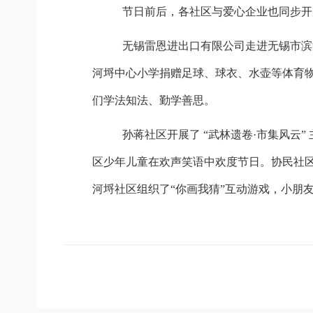
节日前后，
各社区
与
爱心企业也同步开
无锡雷恩进出口有限公司走进无锡市滨
河埒中心小学捐赠足球、球衣、水壶等体育
们学法知法、勤学善思。
孙蒋社区开展了
“武林遗卷·市集风云
区少年儿童在欢声笑语中欢度节日。协民社区
河埒社区组织了“你画我猜”互动游戏，小朋