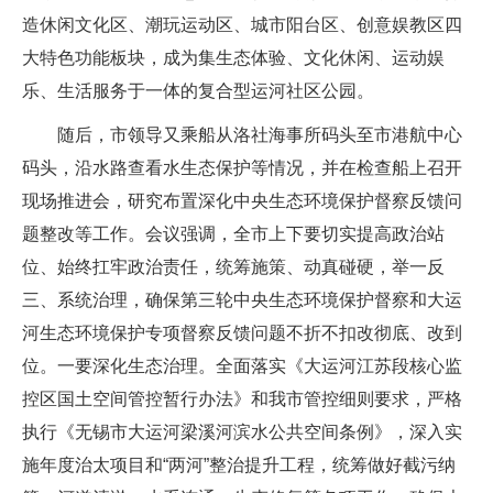
造休闲文化区、潮玩运动区、城市阳台区、创意娱教区四
大特色功能板块，成为集生态体验、文化休闲、运动娱
乐、生活服务于一体的复合型运河社区公园。
随后，市领导又乘船从洛社海事所码头至市港航中心
码头，沿水路查看水生态保护等情况，并在检查船上召开
现场推进会，研究布置深化中央生态环境保护督察反馈问
题整改等工作。会议强调，全市上下要切实提高政治站
位、始终扛牢政治责任，统筹施策、动真碰硬，举一反
三、系统治理，确保第三轮中央生态环境保护督察和大运
河生态环境保护专项督察反馈问题不折不扣改彻底、改到
位。一要深化生态治理。全面落实《大运河江苏段核心监
控区国土空间管控暂行办法》和我市管控细则要求，严格
执行《无锡市大运河梁溪河滨水公共空间条例》，深入实
施年度治太项目和“两河”整治提升工程，统筹做好截污纳