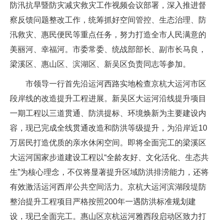
防汛抗旱暨防灾减灾救灾工作视频会议部署，深入推进督
察反馈问题整改工作，统筹抓好空间管控、生态治理、防
汛救灾、惠民便民等重点任务，努力打造全市人民满意的
美丽河、幸福河。市委常委、统战部部长、副市长马良，
梁溪区、惠山区、滨湖区、新吴区负责同志等参加。
市领导一行首先沿运河西路实地检查京杭大运河市区
段岸线的改造提升工程进展。新吴区大运河沿线提升项目
一期工程以三道贯通、防洪提标、环境焕新为主要建设内
容，现已完成全线贯通改造和防洪等级提升，为沿岸近10
万居民打造优质的亲水休闲空间。即将全面完工的梁溪区
大运河国家步道建设工程以“全龄友好、文化活化、生态共
生”为核心理念，不仅将显著提升区域防洪排涝能力，还将
有效激活运河西岸公共空间活力。京杭大运河滨湖段堤防
整治提升工程项目严格按照200年一遇防洪标准规划建
设，现已全面完工。惠山区京杭运河雅西段启动区致力打