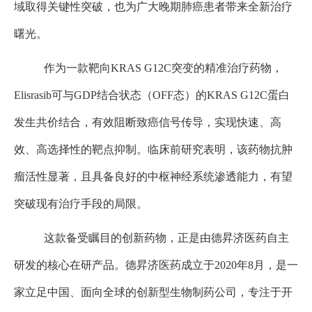
域取得关键性突破，也为广大晚期肺癌患者带来全新治疗
曙光。
作为一款靶向
KRAS G12C
突变的精准治疗药物，
Elisrasib
可与
GDP
结合状态（
OFF
态）的
KRAS G12C
蛋白
发生共价结合，有效阻断致癌信号传导，实现快速、高
效、高选择性的靶点抑制。临床前研究表明，该药物抗肿
瘤活性显著，且具备良好的中枢神经系统渗透能力，有望
突破现有治疗手段的局限。
这款备受瞩目的创新药物，正是由德昇济医药自主
研发的核心在研产品。德昇济医药成立于
2020
年
8
月，是一
家立足中国、面向全球的创新型生物制药公司，专注于开