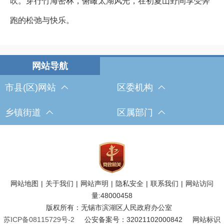
吹。穿行竹海密林，俯瞰太湖风光，在初夏山野间享受奔
跑的松弛与快乐。
市县(区)网站
区委机构
乡镇街道
区属部门
网站地图
|
关于我们
|
网站声明
|
隐私安全
|
联系我们
|
网站访问
量:
48000458
版权所有：无锡市滨湖区人民政府办公室
苏ICP备08115729号-2
公安备案号：32021102000842
网站标识