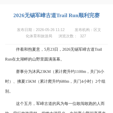
2026无锡军嶂古道Trail Run顺利完赛
发布日期：2026-05-26 11:12
发布机构：区文
化体育和旅游局
浏览次数：
327
伴着和煦夏意，5
月
23
日，
2026
无锡军嶂古道
Trail
Run
在太湖畔的山野里圆满落幕。
赛事分为沐风23KM
（累计爬升约
1100m
，关门6
小
时
）、‌
拂夏
15KM‌
（累计爬升约
680m
，关门4
小时
）
2
个组
别。
这个五月，军嶂古道的风为每一位敢闯敢跑的人而