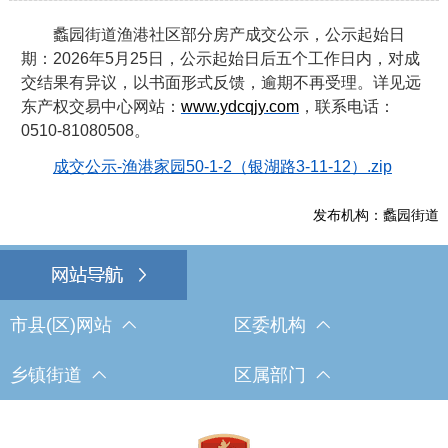
蠡园街道渔港社区部分房产成交公示，公示起始日
期：
2026
年
5
月
25
日，公示起始日后五个工作日内，对成
交结果有异议，以书面形式反馈，逾期不再受理。详见远
东产权交易中心网站：
www.ydcqjy.com
，联系电话：
0510-81080508
。
成交公示-渔港家园50-1-2（银湖路3-11-12）.zip
发布机构：蠡园街道
市县(区)网站
区委机构
乡镇街道
区属部门