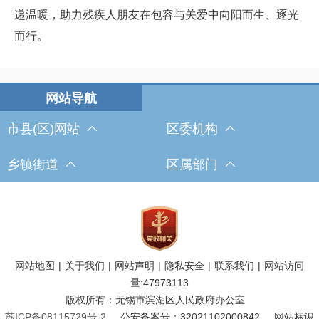
递温暖，助力残疾人朋友在包容与关爱中向阳而生、逐光
而行。
市县(区)网站
区委机构
乡镇街道
区属部门
网站地图
|
关于我们
|
网站声明
|
隐私安全
|
联系我们
|
网站访问
量:
47973113
版权所有：无锡市滨湖区人民政府办公室
苏ICP备08115729号-2
公安备案号：32021102000842
网站标识