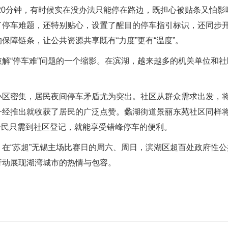
0分钟，有时候实在没办法只能停在路边，既担心被贴条又怕影
了停车难题，还特别贴心，设置了醒目的停车指引标识，还同步
障链条，让公共资源共享既有“力度”更有“温度”。
“停车难”问题的一个缩影。在滨湖，越来越多的机关单位和社区
密集，居民夜间停车矛盾尤为突出。社区从群众需求出发，将
经推出就收获了居民的广泛点赞。蠡湖街道景丽东苑社区同样将
0，居民只需到社区登记，就能享受错峰停车的便利。
“苏超”无锡主场比赛日的周六、周日，滨湖区超百处政府性公
行动展现湖湾城市的热情与包容。