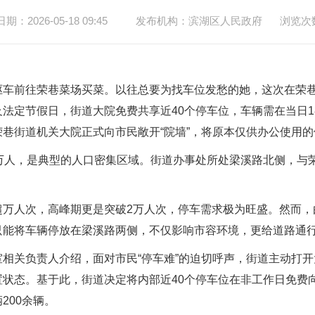
：2026-05-18 09:45
发布机构：滨湖区人民政府
浏览次
前往荣巷菜场买菜。以往总要为找车位发愁的她，这次在荣巷
法定节假日，街道大院免费共享近40个停车位，车辆需在当日18
巷街道机关大院正式向市民敞开“院墙”，将原本仅供办公使用
人，是典型的人口密集区域。街道办事处所处梁溪路北侧，与荣
人次，高峰期更是突破2万人次，停车需求极为旺盛。然而，
只能将车辆停放在梁溪路两侧，不仅影响市容环境，更给道路通
关负责人介绍，面对市民“停车难”的迫切呼声，街道主动打开大
状态。基于此，街道决定将内部近40个停车位在非工作日免费
200余辆。