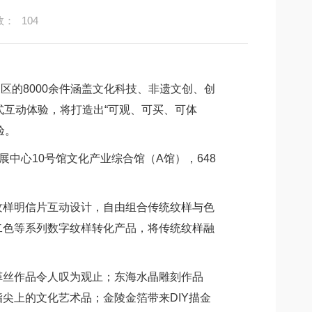
数：
104
的8000余件涵盖文化科技、非遗文创、创
式互动体验，将打造出“可观、可买、可体
验。
心10号馆文化产业综合馆（A馆），648
样明信片互动设计，自由组合传统纹样与色
二色等系列数字纹样转化产品，将传统纹样融
丝作品令人叹为观止；东海水晶雕刻作品
尖上的文化艺术品；金陵金箔带来DIY描金