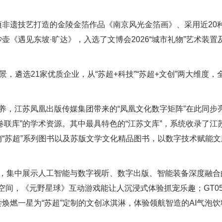
遗技艺打造的金陵金箔作品《南京风光金箔画》、采用近20
《遇见东坡·旷达》，入选了文博会2026“城市礼物”艺术装置
遴选21家优质企业，从“苏超+科技”“苏超+文创”两大维度，全
养，江苏凤凰出版传媒集团带来的“凤凰文化数字矩阵”在此同步
万卷联库”的学术资源。其中最具特色的“江苏文库”，系统收录了江
“苏超”系列图书以及苏版文学文化精品图书，以数字技术赋能文
集中展示人工智能与数字视听、数字出版、智能装备深度融合
空间，《元野星球》互动游戏能让人沉浸式体验抓宠乐趣；GT0
焕燃一星为“苏超”定制的文创冰淇淋，体验领航智造的AI气泡