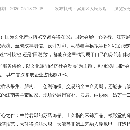
：2026-05-18 09:48
发布机构：滨湖区人民政府
浏览次
）国际文化产业博览交易会将在深圳国际会展中心举行。江苏展区
表演、丝绸纹样明信片设计打印、动感赛车模拟等超20项沉浸
迷”“科技控”还是“国潮党”，都能在这里找到属于自己的苏韵新体
务供给，以文化赋能经济社会发展”为主题，亮相深圳国际会展中
业，其中首次参展企业占比超70%。
从采集、解构、二创到确权、交易的全生命周期，还能参与纹
二的江南美学带回家。现场还展销官补、云肩、纳纱绣、姑苏十
之作：兰竹君邸的苏绣饰品、上久楷的宋锦产品、祯彩堂的缂
湛技艺，大轩将掐丝珐琅、大漆等非遗工艺融入穿戴甲，打造指