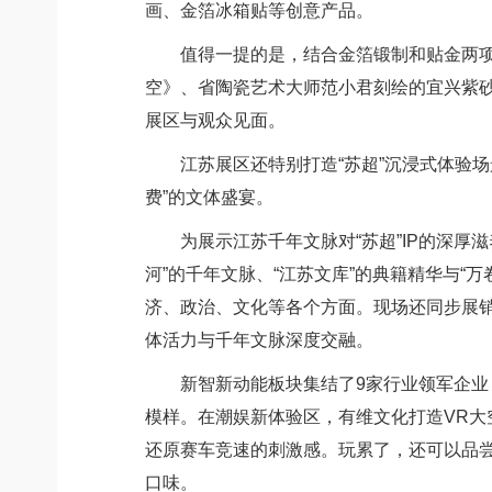
画、金箔冰箱贴等创意产品。
值得一提的是，结合金箔锻制和贴金两项非
空》、省陶瓷艺术大师范小君刻绘的宜兴紫砂壶
展区与观众见面。
江苏展区还特别打造“苏超”沉浸式体验场景，
费”的文体盛宴。
为展示江苏千年文脉对“苏超”IP的深厚滋
河”的千年文脉、“江苏文库”的典籍精华与“
济、政治、文化等各个方面。现场还同步展销
体活力与千年文脉深度交融。
新智新动能板块集结了9家行业领军企业，
模样。在潮娱新体验区，有维文化打造VR大
还原赛车竞速的刺激感。玩累了，还可以品尝
口味。