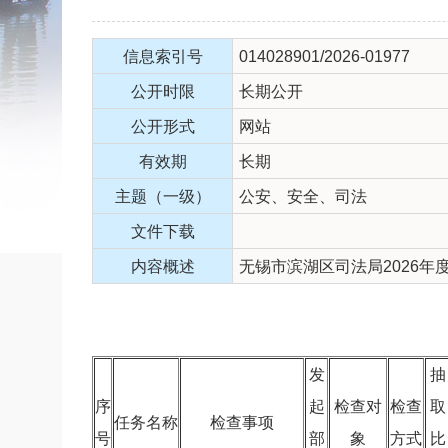
信息索引号
014028901/2026-01977
公开时限
长期公开
公开形式
网站
有效期
长期
主题（一级）
公安、安全、司法
文件下载
内容概述
无锡市滨湖区司法局2026年
发
抽
序
起
检查对
检查
取
任务名称
检查事项
号
部
象
方式
比