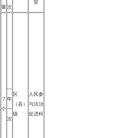
室
量
次
一
区
人民参
7
年
（县）
与法治
%
个
一
级
促进科
次