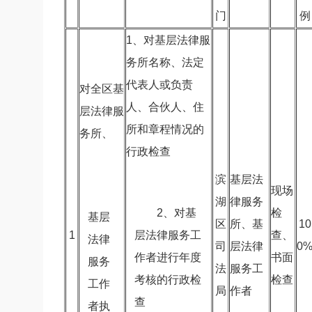
门
例
1、对基层法律服
务所名称、法定
代表人或负责
对全区基
人、合伙人、住
层法律服
所和章程情况的
务所、
行政检查
滨
基层法
现场
湖
律服务
2、对基
检
基层
区
所、基
10
1
层法律服务工
查、
法律
司
层法律
0
作者进行年度
书面
服务
法
服务工
考核的行政检
检查
工作
局
作者
查
者执