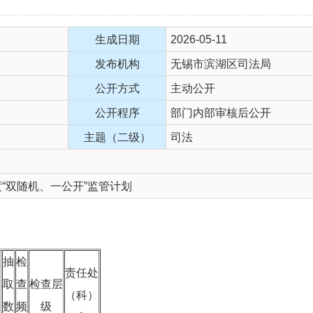
生成日期
2026-05-11
发布机构
无锡市滨湖区司法局
公开方式
主动公开
公开程序
部门内部审核后公开
主题（二级）
司法
度“双随机、一公开”监管计划
抽
检
责任处
取
查
检查层
（科）
数
频
级