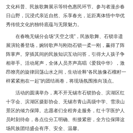
文化科普、民族歌舞展示等特色惠民环节。参与者漫步春
日山野，沉浸式亲近自然、乐享春光，近距离体悟中华优
秀传统文化的独特底蕴与无限魅力。
在春晚无锡分会场“天空之境”，民族歌舞、石锁非遗
展演轮番登场，婉转歌声与刚劲石锁一柔一刚，赢得了阵
阵掌声。穿插其间的民族知识互动问答，引得大人孩子争
相举手。活动尾声，全体人员齐声高唱《爱我中华》，激
昂嘹亮的旋律回荡山水之间，生动诠释“各民族像石榴籽一
样紧紧抱在一起”的团结画卷，将现场氛围推向顶点。
活动的圆满举办，离不开无锡市石锁协会、滨湖区红
十字会、滨湖区摄影协会、无锡市青山高级中学、雪浪山
景区的倾力保障。志愿者们全程奔走服务，红十字医护人
员时刻待命，各点位分工明确、衔接紧密，全方位保障这
场民族团结盛会有序、安全、温馨。