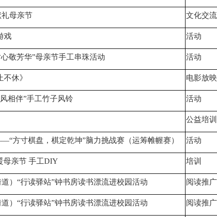
献礼母亲节
文化交流
游戏
活动
寸心敬芳华”母亲节手工串珠活动
活动
止不休》
电影放映
，清风相伴”手工竹子风铃
活动
公益培训
—“方寸棋盘，棋定乾坤”脑力挑战赛（运筹帷幄赛）
活动
母亲节 手工DIY
培训
道）“行读驿站”钟书房读书漂流进校园活动
阅读推广
道）“行读驿站”钟书房读书漂流进校园活动
阅读推广