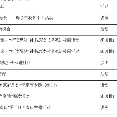
属日
活动
敬母爱——母亲节花艺手工活动
讲座
畅谈会
活动
道）“行读驿站”钟书房读书漂流进校园活动
阅读推广
道）“行读驿站”钟书房读书漂流进校园活动
阅读推广
经典折子戏进社区
演出
情深
活动
签藏岁月香”母亲节专题书签DIY
活动
光庭院”阅读活动
阅读推广
享春日”手工DIY春日主题活动
讲座