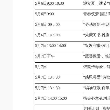
5月6日9:00-10:30
迎立夏，话节
5月6日9:00
青春筑梦.国防
5月6日 09：00
“劳动焕新·生
5月6日 14：00
“太康习书 雅
5月7日13:00-14:00
“银发守廉·岁月
5月7日下午
“蔬香致爱，感
5月7日
锦韵传母爱，针
5月7日 13：30
“感恩母爱”诗
5月7日 13：30
“唱响红歌 百
5月7日 14:00-15:00
指尖心意·献礼
寻味计划：献