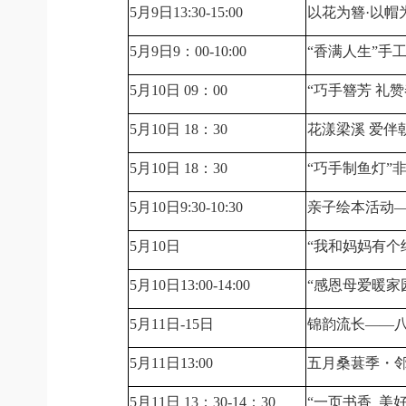
5月9日13:30-15:00
以花为簪·以帽
5月9日9：00-10:00
“香满人生”手工
5月10日 09：00
“巧手簪芳 礼赞
5月10日 18：30
花漾梁溪 爱伴
5月10日 18：30
“巧手制鱼灯”
5月10日9:30-10:30
亲子绘本活动
5月10日
“我和妈妈有个
5月10日13:00-14:00
“感恩母爱暖家
5月11日-15日
锦韵流长——
5月11日13:00
五月桑葚季
・
5月11日 13：30-14：30
“一页书香 美