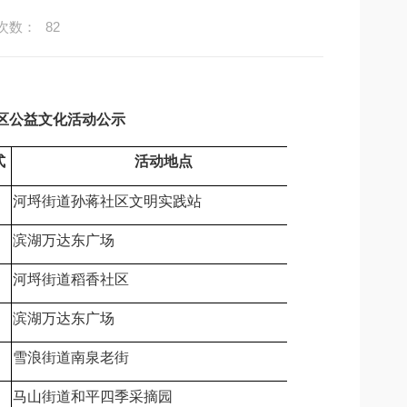
次数：
82
湖区公益文化活动公示
式
活动地点
河埒街道孙蒋社区文明实践站
无锡市滨湖区
滨湖万达东广场
无锡市滨湖区
河埒街道稻香社区
无锡市滨湖区
滨湖万达东广场
无锡市滨湖区
雪浪街道南泉老街
无锡市滨湖区
马山街道和平四季采摘园
无锡市滨湖区