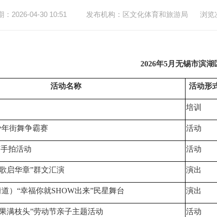
2026-04-30 10:51
发布机构：区文化体育和旅游局
浏览
2026年5月无锡市滨
活动名称
活动形
培训
少年街舞争霸赛
活动
随手拍活动
活动
欢歌启华章”群文汇演
演出
道）“幸福你就SHOW出来”民星舞台
演出
桑果满枝头”劳动节亲子主题活动
活动