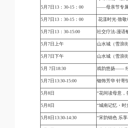
5月7日13：30-15：00
——母亲节专
5月7日13：30-15：00
花漾时光·致
5月7日13：30-15:00
社交疗法-漫语
5月7日上午
山水城（雪浪街
5月7日下午
山水城（雪浪街
5月 7日18:30
戏韵悠扬—— 
5月7日13:30-15:00
钿饰芳华 针寄
5月8日
“花间读母意，
5月8日
“城南记忆
・
时
5月8日13:30-14:30
“宋韵锦色 乐