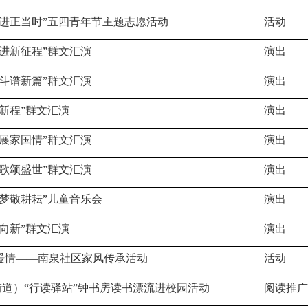
奋进正当时”五四青年节主题志愿活动
活动
奋进新征程”群文汇演
演出
奋斗谱新篇”群文汇演
演出
启新程”群文汇演
演出
艺展家国情”群文汇演
演出
欢歌颂盛世”群文汇演
演出
童梦敬耕耘”儿童音乐会
演出
力向新”群文汇演
演出
暖情——南泉社区家风传承活动
活动
道）“行读驿站”钟书房读书漂流进校园活动
阅读推广