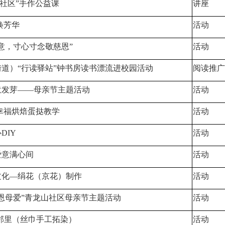
暖社区”手作公益课
讲座
焕芳华
活动
意，寸心寸念敬慈恩”
活动
道）“行读驿站”钟书房读书漂流进校园活动
阅读推广
意发芽——母亲节主题活动
活动
幸福烘焙蛋挞教学
活动
DIY
活动
爱意满心间
活动
文化—绢花（京花）制作
活动
恩母爱”青龙山社区母亲节主题活动
活动
邻里（丝巾手工拓染）
活动