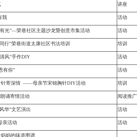
气
讲座
有我
活动
活有光”—荣巷社区主题沙龙暨创意市集活动
活动
趣同行”荣巷街道太康社区书法培训
培训
清风”手作DIY
活动
恩有你”
活动
针寄深情 ——母亲节宋锦胸针DIY活动
培训
歌朗诵寄情活动
阅读推广
年风华”文艺演出
活动
母亲活动
活动
给妈妈的味道图谱