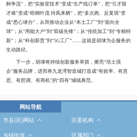
舸争流”，把“实验室技术”变成“生产线订单”，把“引才留
才难”变成“梧桐叶茂 待凤来栖”，把“多次跑、反复填”变
成“悉心埭办”，从而推动企业从“本土工厂”到“面向全
球”；从“用能大户”到“双碳先锋”；从“传统加工”到“专精特
新”；从“科创新贵”到“5G工厂”……这就是胡埭为企服务的
生动路径。
下一步，胡埭将持续创新服务举措，擦亮“培土强
企”服务品牌，进而将九龙湾智造城打造成“有效率、有意
思、有腔调、有商机”的“四有”城镇典范。
市县(区)网站
区委机构
乡镇街道
区属部门