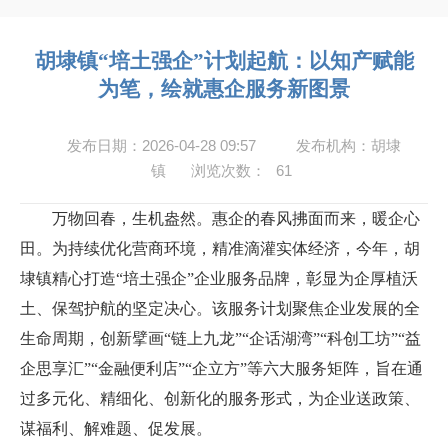
胡埭镇“培土强企”计划起航：以知产赋能
为笔，绘就惠企服务新图景
发布日期：2026-04-28 09:57
发布机构：胡埭
镇
浏览次数：
61
万物回春，生机盎然。惠企的春风拂面而来，暖企心
田。为持续优化营商环境，精准滴灌实体经济，今年，胡
埭镇精心打造“培土强企”企业服务品牌，彰显为企厚植沃
土、保驾护航的坚定决心。该服务计划聚焦企业发展的全
生命周期，创新擘画“链上九龙”“企话湖湾”“科创工坊”“益
企思享汇”“金融便利店”“企立方”等六大服务矩阵，旨在通
过多元化、精细化、创新化的服务形式，为企业送政策、
谋福利、解难题、促发展。