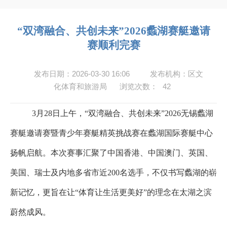
“双湾融合、共创未来”2026蠡湖赛艇邀请
赛顺利完赛
发布日期：2026-03-30 16:06
发布机构：区文
化体育和旅游局
浏览次数：
42
3
月
28
日上午，
“
双湾融合、共创未来
”2026
无锡蠡湖
赛艇邀请赛暨青少年赛艇精英挑战赛在蠡湖国际赛艇中心
扬帆启航
。
本次赛事
汇聚
了中国香港、中国澳门
、
英国、
美国、瑞士及内地多省市近200
名选手
，
不仅书写蠡湖的崭
新记忆
，
更旨在让“
体育让生活更美好
”
的理念在太湖之滨
蔚然成风
。