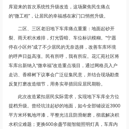
库迎来的首次系统性升级改造，这场聚焦民生痛点
的“微工程”，让居民的幸福感在家门口悄然升级。
二区、三区老旧地下车库痛点重重：地面起砂开
裂、雨天积水难排，灯光昏暗、车位标识模糊。“宁愿
停在小区外”成了不少居民的无奈选择，改善车库环境
的呼声日益高涨。民有所呼，我有所应。花汇苑社区将
车库出新纳入“微幸福”改造重点项目，通过网格员入户
走访、香樟树下议事会广泛征集民意，并结合现场勘查
反复打磨改造细节，用务实举措回应居民期盼。
此次改造紧扣居民实际需求，实现地下车库全方位
提档升级。曾经坑洼起砂的地面，如今全部铺设近3900
平方米环氧地坪漆，平整光洁且防滑耐磨，彻底解决积
水积尘难题；更换600余盏节能智能照明灯具，车库内