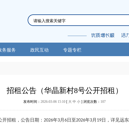
政务服务
政民互动
专题专栏
招租公告（华晶新村8号公开招租）
发布时间：
2026-03-06 15:10
[
大
中
小
] 浏览次数：
107
公开招租，公告日期：
年
月
日至
年
月
日，详见远东
202
6
3
6
202
6
3
19