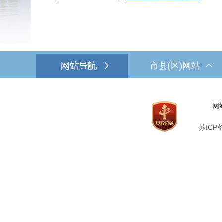
市县(区)网站
网
苏ICP备