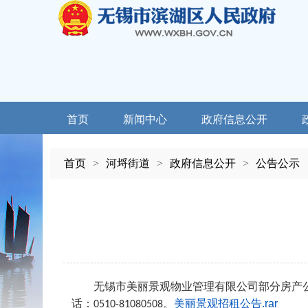
首页
新闻中心
政府信息公开
首页
>
河埒街道
>
政府信息公开
>
公告公示
无锡市美丽景观物业管理有限公司
部分
房产
话：
。
美丽景观招租公告.rar
0510-81080508