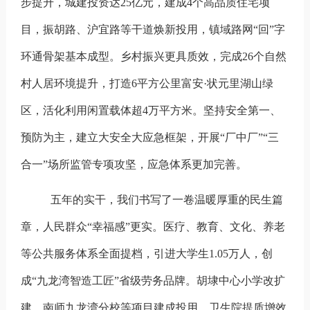
步提升，城建投资达25亿元，建成4个高品质住宅项
目，振胡路、沪宜路等干道焕新投用，镇域路网“回”字
环通骨架基本成型。乡村振兴更具质效，完成26个自然
村人居环境提升，打造6平方公里富安·状元里湖山绿
区，活化利用闲置载体超4万平方米。坚持安全第一、
预防为主，建立大安全大应急框架，开展“厂中厂”“三
合一”场所监管专项攻坚，应急体系更加完善。
五年的实干，我们书写了一卷温暖厚重的民生篇
章，人民群众“幸福感”更实。
医疗、教育、文化、养老
等公共服务体系全面提档，引进大学生1.05万人，创
成“九龙湾智造工匠”省级劳务品牌。胡埭中心小学改扩
建、南师九龙湾分校等项目建成投用，卫生院提质增效