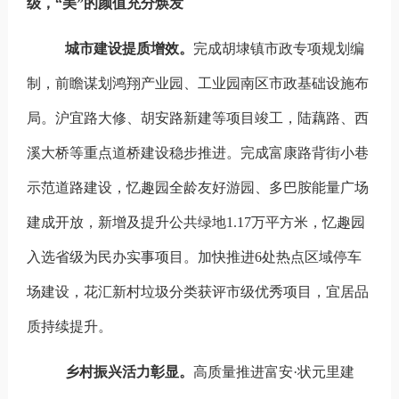
级，“美”的颜值充分焕发
城市建设提质增效。
完成胡埭镇市政专项规划编
制，前瞻谋划鸿翔产业园、工业园南区市政基础设施布
局。沪宜路大修、胡安路新建等项目竣工，陆藕路、西
溪大桥等重点道桥建设稳步推进。完成富康路背街小巷
示范道路建设，忆趣园全龄友好游园、多巴胺能量广场
建成开放，新增及提升公共绿地1.17万平方米，忆趣园
入选省级为民办实事项目。
加快推进6处热点区域停车
场建设，花汇新村垃圾分类获评市级优秀项目，宜居品
质持续提升。
乡村振兴
活力彰显。
高质量推进富安·状元里建