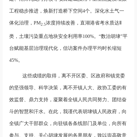
工程稳步推进，焕新打造桥下空间4个。深化水土气一
体化治理，
PM
浓度持续改善，直湖港省考水质达Ⅱ
2.5
类，土壤污染重点地块安全利用率100%。“数治胡埭”平
台赋能基层治理现代化，信访案件办理平均时长缩短
45%。
这些成绩的取得，离不开区委、区政府和镇党委
的坚强领导、科学决策，离不开镇人大、政协工委的有
效监督、鼎力支持，凝聚着全镇人民共同努力、团结奋
斗的智慧和汗水。在此，我谨代表胡埭镇人民政府，向
全镇广大干部群众，向驻镇各条线部门及单位，向所有
参与、支持、关心胡埭发展的各界朋友，致以崇高敬意