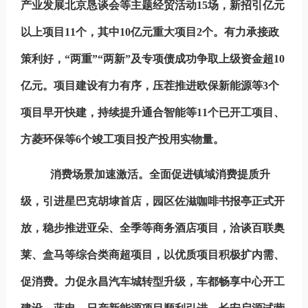
产业发展北京恳谈会等主题经贸活动15场，新招引亿元
以上项目11个，其中10亿元重大项目2个。有力承接政
策利好，“两重”“两新”及专项债成功争取上级资金超10
亿元。项目建设有力有序，压茬推进欧保新能源等3个
项目早开快建，持续提升通合智能等11个已开工项目、
方菱环保等6个竣工项目投产投用实物量。
消费场景加速激活。
全面促进镇域消费提质升
级，引进星巴克胡埭首店，园区佐滋咖啡书报亭正式开
放，稳步推进亚朵、全季等商务酒店项目，洽谈百联奥
莱、盒马等综合类商超项目，以优质项目积极扩内需、
促消费。力促永昌汽车城转型升级，车都畅享中心开工