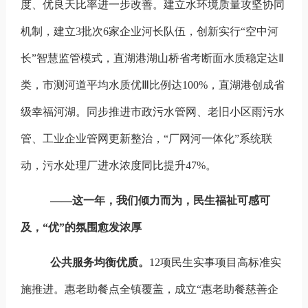
度、优良天比率进一步改善。建立水环境质量攻坚协同
机制，建立3批次6家企业河长队伍，创新实行“空中河
长”智慧监管模式，直湖港湖山桥省考断面水质稳定达Ⅱ
类，
市测河道平均水质
优Ⅲ
比例达100%，直湖港创成省
级幸福河湖。
同步推进市政污水管网、老旧小区雨污水
管、工业企业管网更新整治，“厂网河一体化”系统联
动，污水处理厂进水浓度同比提升47%。
——这一年，我们倾力而为，民生福祉可感可
及，“优”的氛围愈发浓厚
公共服务均衡优质。
12
项民生实事项目高标准实
施推进。惠老助餐点全镇覆盖，成立“惠老助餐慈善企