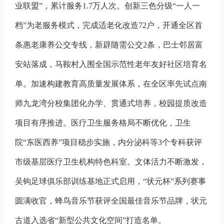
业联盟”，累计服务1.7万人次。创新三色分级“一人一
档”为老服务模式，完成适老化改造72户，开通全区首
条惠老康养公交专线，新辟随需公交2条，巴士邻居富
安站落成，马鞍村入围全国示范性老年友好社区培育名
单。加速构建教育高质量发展体系，在全区率先试点南
师九龙湾分校集团化办学、贯通式培养，校园提质改造
项目有序推进。医疗卫生服务格局不断优化，卫生
院“东医西养”项目稳步实施，内分泌科等3个专科获评
市级基层医疗卫生机构特色科室。文体活力不断激发，
吴钩足球俱乐部训练基地正式启用，“状元杯”系列赛事
圆满收官，蜂鸟音乐节获评全国最佳音乐节品牌，状元
古道入选省“新型公共文化空间”打造名单。