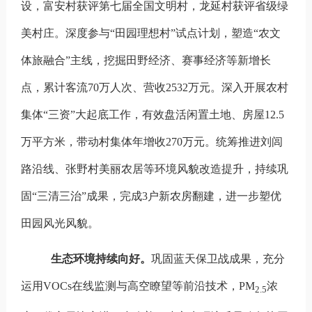
设，富安村获评第七届全国文明村，龙延村获评省级绿
美村庄。深度参与“田园理想村”试点计划，塑造“农文
体旅融合”主线，挖掘田野经济、赛事经济等新增长
点，累计客流70万人次、营收2532万元。深入开展农村
集体“三资”大起底工作，有效盘活闲置土地、房屋12.5
万平方米，带动村集体年增收270万元。统筹推进刘闾
路沿线、张野村美丽农居等环境风貌改造提升，持续巩
固“三清三治”成果，完成3户新农房翻建，进一步塑优
田园风光风貌。
生态环境持续向好。
巩固蓝天保卫战成果，充分
运用VOCs在线监测与高空瞭望等前沿技术，
PM
浓
2.5