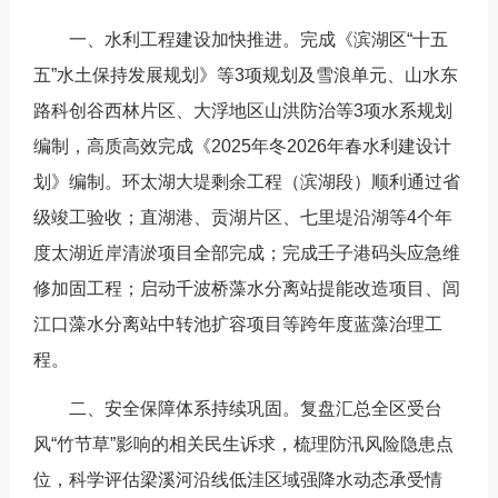
一、水利工程建设加快推进。完成《滨湖区“十五
五”水土保持发展规划》等3项规划及雪浪单元、山水东
路科创谷西林片区、大浮地区山洪防治等3项水系规划
编制，高质高效完成《2025年冬2026年春水利建设计
划》编制。环太湖大堤剩余工程（滨湖段）顺利通过省
级竣工验收；直湖港、贡湖片区、七里堤沿湖等4个年
度太湖近岸清淤项目全部完成；完成壬子港码头应急维
修加固工程；启动千波桥藻水分离站提能改造项目、闾
江口藻水分离站中转池扩容项目等跨年度蓝藻治理工
程。
二、安全保障体系持续巩固。复盘汇总全区受台
风“竹节草”影响的相关民生诉求，梳理防汛风险隐患点
位，科学评估梁溪河沿线低洼区域强降水动态承受情