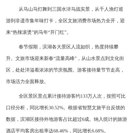
从马山马灯舞到三国水浒马战实景，从千人渔灯巡
游到非遗市集年味打卡，全区文旅消费市场热力全开，迎
来“热辣滚烫”的马年“开门红”。
春节假期，滨湖各大景区人流如织，热度持续攀
升。文旅市场迎来新春“流量高峰”，从山水景点到文化街
区，处处洋溢着浓浓的节庆氛围。游客接待量节节走高，
市场活力全面释放。
全区景区景点累计接待游客约133
万人次，按照可比
口径分析，同比增长
30.52%
。根据省智慧文旅平台反馈的
数据，滨湖区接待外地游客占比超过
6
成。纳入统计的旅游
酒店平均客房出租率达
68.46%
，同比增长
6.68%
。