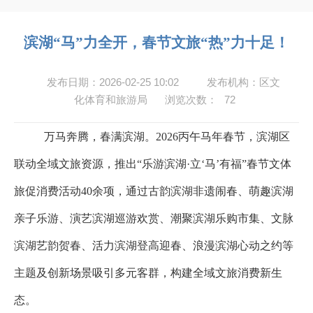
滨湖“马”力全开，春节文旅“热”力十足！
发布日期：2026-02-25 10:02
发布机构：区文
化体育和旅游局
浏览次数：
72
万马奔腾，春满滨湖。2026
丙午马年春节，滨湖区
联动全域文旅资源，推出“乐游滨湖·立‘马’有福”春节文体
旅促消费活动
40
余项，通过古韵滨湖非遗闹春、萌趣滨湖
亲子乐游、演艺滨湖巡游欢赏、潮聚滨湖乐购市集、文脉
滨湖艺韵贺春、活力滨湖登高迎春、浪漫滨湖心动之约等
主题及创新场景吸引多元客群，构建全域文旅消费新生
态。