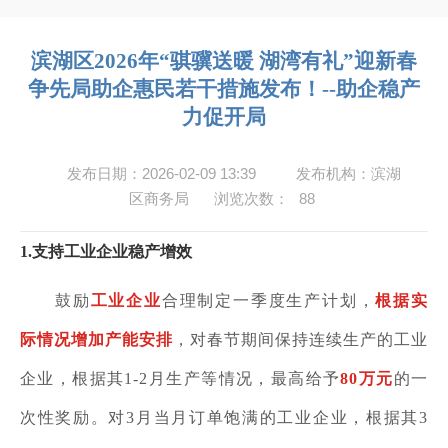
滨湖区2026年“骐骥送暖 湖湾有礼”迎新春
争先局助企惠民若干措施发布！--助企稳产
力促开局
发布日期：2026-02-09 13:39
发布机构：滨湖
区商务局
浏览次数：
88
1.
支持工业企业稳产增效
鼓励
工业企业
合理制定一季度生产计划，
根据实
际情况增加产能安排
，对春节期间保持连续生产的工业
企业，根据其
1-2
月生产等情况，最高给予
80
万元
的一
次性奖励。对
3
月当月订单饱满的工业企业，根据其
3