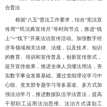
合普法
根据
“
八五
”
普法
工作要求，结合
“宪法宣
传周”“民法典宣传月”
等时间节点，
推进
“
线
上
”+“
线下
”
开展法治宣传活动
。
加强数字经
济
等
领域相关法律、法规，以及技术、知识
的教育、培训和宣传普及，创新宣传形式，
提升宣传效果，推进
全体人员懂法
用法，夯
实数字
事业
发展基础。
通过党组理论学习中
心组、党支部专题学习等多渠道、多方式加
强法治学习，推进数据队伍学法普法，提高
干部职工运用法治思维、法治方式谋划工