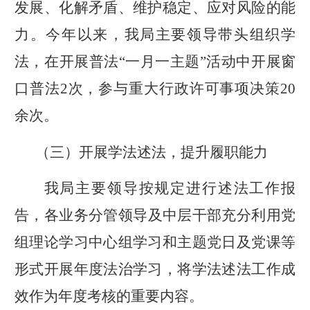
发展、化解矛盾、维护稳定、应对风险的能
力。今年以来，我局主要领导带头组织学
法，在开展普法
“
一月一主题
”
活动中开展窗
口普法
2
次，参与重大行政许可事项
决策
20
余
次。
（三）开展学法述法，提升履职能力
我局主要领导按规定进行述法工作报
告，
各业务
分管领导及中层干部
充分利用党
组理论学习中心组学习和主题党日及党课等
形式开展年度法治学习
，将
学法
述法工作
成
效
作为年度
考核
的重要内容。