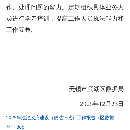
作、处理问题的能力。
定期组织具体业务人
员进行学习培训，提高
工作
人员
执法
能力和
工作
素养
。
无锡市滨湖区
数据
局
202
5
年
1
2
月
23
日
2025年法治政府建设（依法行政）工作报告（区数据
局）.doc