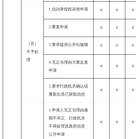
1.
信访举报投诉类申请
0
0
0
2.
重复申请
0
0
0
（五）
3.
要求提供公开出版物
0
0
0
不予处
理
4.
无正当理由大量反复
0
0
0
申请
5.
要求行政机关确认或
0
0
0
重新出具已获取信息
1.
申请人无正当理由逾
期不补正、行政机关
0
0
0
不再处理其政府信息
公开申请