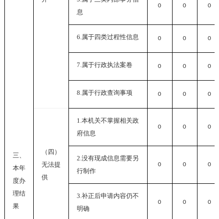
0
0
0
息
6.
属于四类过程性信息
0
0
0
7.
属于行政执法案卷
0
0
0
8.
属于行政查询事项
0
0
0
1.
本机关不掌握相关政
0
0
0
府信息
（四）
三、
2.
没有现成信息需要另
无法提
0
0
0
本年
行制作
供
度办
理结
3.
补正后申请内容仍不
0
0
0
果
明确