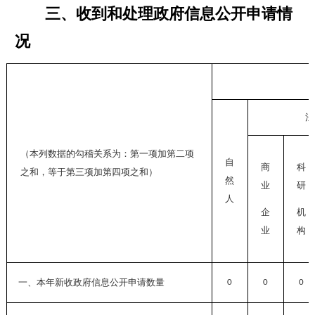
三、收到和处理政府信息公开申请情
况
法
（本列数据的勾稽关系为：第一项加第二项
自
商
科
之和，等于第三项加第四项之和）
然
业
研
人
企
机
业
构
一、本年新收政府信息公开申请数量
0
0
0