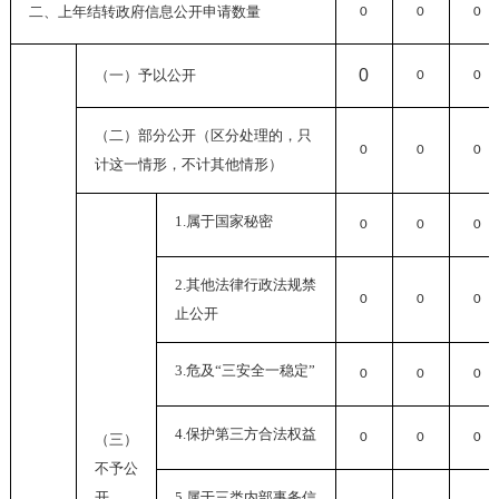
二、上年结转政府信息公开申请数量
0
0
0
0
（一）予以公开
0
0
（二）部分公开
（区分处理的，只
0
0
0
计这一情形，不计其他情形）
1.
属于国家秘密
0
0
0
2.
其他法律行政法规禁
0
0
0
止公开
3.
危及“三安全一稳定”
0
0
0
4.
保护第三方合法权益
0
0
0
（三）
不予公
开
5.
属于三类内部事务信