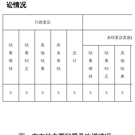
讼情况
行政复议
未经复议直接起
结
结
其
尚
果
果
他
未
总
结
结
其
维
纠
结
审
计
果
果
他
持
正
果
结
维
纠
结
持
正
果
0
0
0
0
0
0
0
0