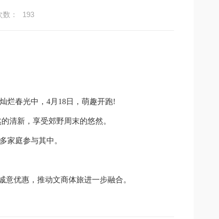
次数：
193
灿烂春光中，
4
月
18
日，萌趣开跑
!
然的清新，享受郊野周末的悠然。
多家庭参与其中。
诚意优惠，推动文商体旅进一步融合。