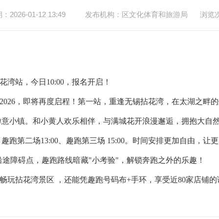
026-01-12 13:49
发布机构：区文化体育和旅游局
浏览
花湾站，今日
10:00
，报名开启！
026
，即将再度启程！第一站，重逢无锡拈花湾，在太湖之畔的
禅意小镇。和小黄人欢乐相伴，与满城花开浪漫邂逅，拥抱大自
、趣跑第二
场13:00
、趣跑第三场
15:00
。时间安排更加自由，让更
沿途障碍点
，
趣跑路线暗藏"
小考验
"
，解锁奔跑之外的乐趣！
以畅玩拈花湾景区
，还能凭趣跑号码布
+
手环，享受近
80
家店铺的