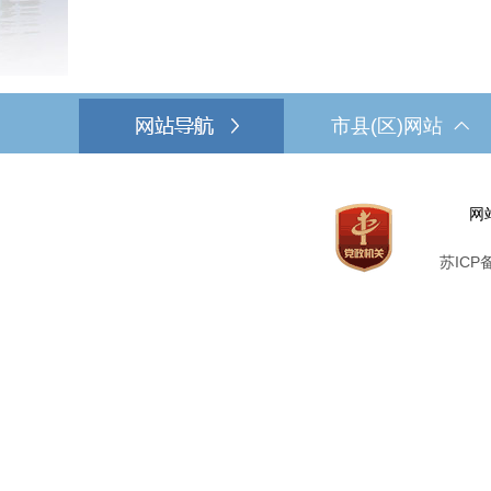
市县(区)网站
网
苏ICP备