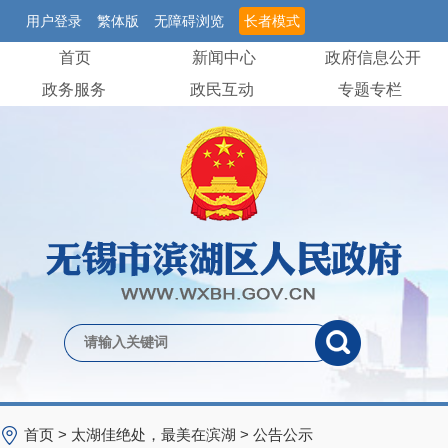
用户登录
繁体版
无障碍浏览
长者模式
首页
新闻中心
政府信息公开
政务服务
政民互动
专题专栏
首页
>
太湖佳绝处，最美在滨湖
>
公告公示