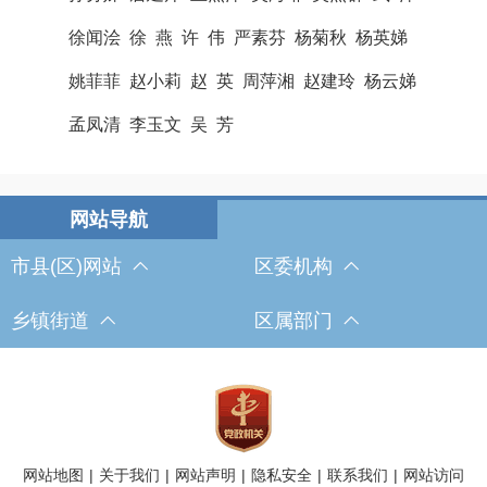
徐闻浍
徐
燕
许
伟
严素芬
杨菊秋
杨英娣
姚菲菲
赵小莉
赵
英
周萍湘
赵建玲
杨云娣
孟凤清
李玉文
吴
芳
市县(区)网站
区委机构
乡镇街道
区属部门
网站地图
|
关于我们
|
网站声明
|
隐私安全
|
联系我们
|
网站访问