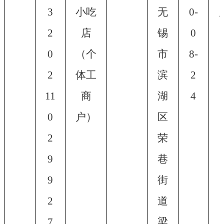
3
小吃
无
0-
2
店
锡
0
0
（个
市
8-
2
体工
滨
2
11
商
湖
4
0
户）
区
2
荣
9
巷
9
街
2
道
7
梁