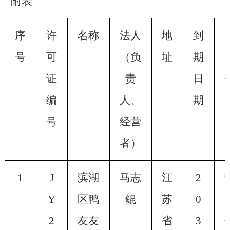
附表
序
许
名称
法人
地
到
号
可
（负
址
期
证
责
日
编
人、
期
号
经营
者）
1
J
滨湖
马志
江
2
Y
区鸭
鲲
苏
0
2
友友
省
3