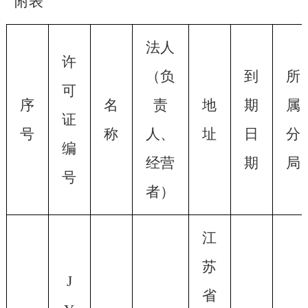
附表
法人
许
（负
到
所
可
序
名
责
地
期
属
证
号
称
人、
址
日
分
编
经营
期
局
号
者）
江
苏
J
省