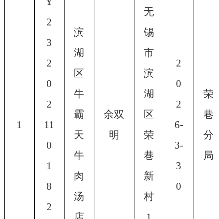
Y
无
2
滨
锡
3
湖
市
2
2
区
滨
0
0
牛
湖
荣
2
2
霸
余双
区
巷
1
11
6-
天
明
荣
分
0
3-
牛
巷
局
1
3
肉
新
8
0
汤
村
2
店
1