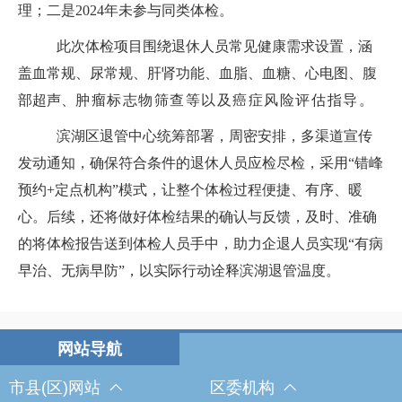
理；二是2024年未参与同类体检。
此次
体检项目围绕退休人员常见健康需求设置，涵
盖血常规、尿常规、肝肾功能、血脂、血糖、心电图、腹
部超声
、
肿瘤标志物筛查
等以及
癌症风险评估指导
。
滨湖区
退管中心
统筹部署
，
周密安排，多渠道宣传
发动通知，确保符合条件的退休人员应检尽检，
采用
“错峰
预约+定点机构”模式，
让整个体检过程便捷、有序、暖
心。
后续，
还将做好体检结果的确认与反馈，及时、准确
的将体检报告送到体检人员手中，
助力企退人员实现
“有病
早治、无病早防”
，
以实际行动诠释
滨湖退管
温度。
市县(区)网站
区委机构