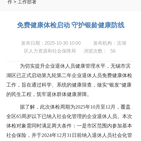
作
>
工作部署
免费健康体检启动 守护银龄健康防线
发布日期：2025-10-30 10:00
发布机构：滨湖
区人力资源和社会保障局
浏览次数：
56
为切实提升企业退休人员健康管理水平，无锡市滨
湖区
已
正式启动第九轮第二年企业退休人员免费健康体检
工作
，
旨在通过科学、系统的健康筛查，
做实
“银发”健康
的民生工程
，
筑牢退休群体健康屏障
。
据了解
，此次体检周期为
2025年10月至12月
，
覆盖
全区
65周岁以下已纳入社会化管理的企业退休人员
。
本次
体检对象需同时满足两大条件：一是市区范围内参加基本
社会保险，并于
2024年12月31日前纳入退休人员社会化管