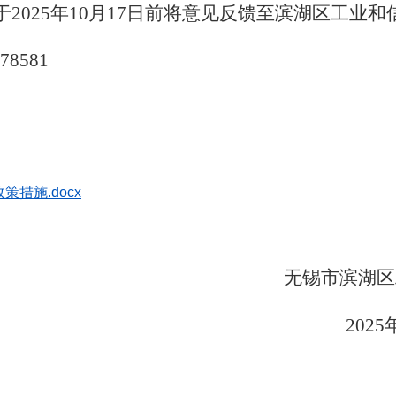
于
2025
年
10
月
17
日前将意见反馈至滨湖区工业和
78581
措施.docx
无锡市滨湖区
025