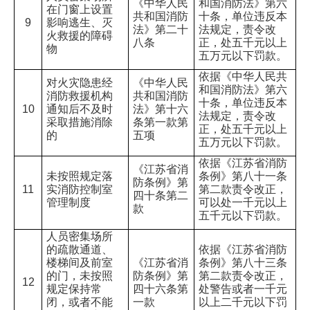
《中华人民
和国消防法》第六
在门窗上设置
共和国消防
十条，单位违反本
9
影响逃生、灭
法》第二十
法规定，责令改
火救援的障碍
八条
正，处五千元以上
物
五万元以下罚款。
依据《中华人民共
对火灾隐患经
《中华人民
和国消防法》第六
消防救援机构
共和国消防
十条，单位违反本
10
通知后不及时
法》第十六
法规定，责令改
采取措施消除
条第一款第
正，处五千元以上
的
五项
五万元以下罚款。
依据《江苏省消防
《江苏省消
未按照规定落
条例》第八十一条
防条例》第
11
实消防控制室
第二款责令改正，
四十条第二
管理制度
可以处一千元以上
款
五千元以下罚款。
人员密集场所
的疏散通道、
依据《江苏省消防
楼梯间及前室
《江苏省消
条例》第八十三条
的门，未按照
防条例》第
第二款责令改正，
12
规定保持常
四十六条第
处警告或者一千元
闭，或者不能
一款
以上二千元以下罚