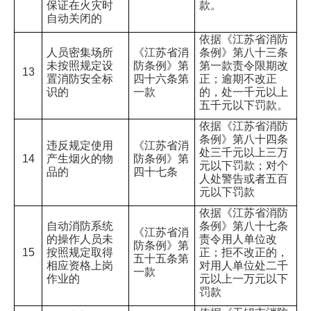
保证在火灾时
款。
自动关闭的
依据《江苏省消防
人员密集场所
《江苏省消
条例》第八十三条
未按照规定设
防条例》第
第一款责令限期改
13
置消防安全标
四十六条第
正；逾期不改正
识的
一款
的，处一千元以上
五千元以下罚款。
依据《江苏省消防
条例》第八十四条
违反规定使用
《江苏省消
处三千元以上三万
14
产生烟火的物
防条例》第
元以下罚款；对个
品的
四十七条
人处警告或者五百
元以下罚款
依据《江苏省消防
自动消防系统
条例》第八十七条
《江苏省消
的操作人员未
责令用人单位改
防条例》第
15
按照规定取得
正；拒不改正的，
五十五条第
相应资格上岗
对用人单位处二千
一款
作业的
元以上一万元以下
罚款