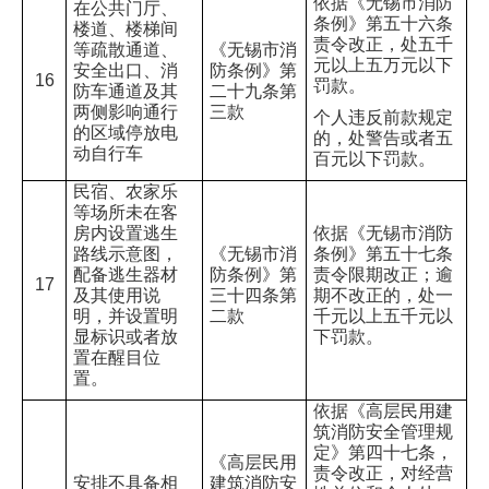
依据《无锡市消防
在公共门厅、
条例》第五十六条
楼道、楼梯间
责令改正，处五千
等疏散通道、
《无锡市消
元以上五万元以下
安全出口、消
防条例》第
16
罚款。
防车通道及其
二十九条第
两侧影响通行
三款
个人违反前款规定
的区域停放电
的，处警告或者五
动自行车
百元以下罚款。
民宿、农家乐
等场所未在客
房内设置逃生
依据《无锡市消防
路线示意图，
《无锡市消
条例》第五十七条
配备逃生器材
防条例》第
责令限期改正；逾
17
及其使用说
三十四条第
期不改正的，处一
明，并设置明
二款
千元以上五千元以
显标识或者放
下罚款。
置在醒目位
置。
依据《高层民用建
筑消防安全管理规
定》第四十七条，
《高层民用
责令改正，对经营
安排不具备相
建筑消防安