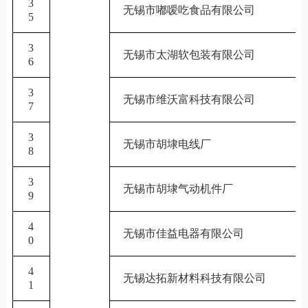
3
无锡市嘟嗳吃食品有限公司
5
3
无锡市太湖软包装有限公司
6
3
无锡市维沃富科技有限公司
7
3
无锡市胡埭电线厂
8
3
无锡市胡埭气动机件厂
9
4
无锡市佳益电器有限公司
0
4
无锡达拓新材料科技有限公司
1