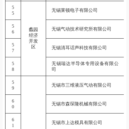
5
无锡莱顿电子有限公司
5
5
无锡气动技术研究所有限公司
蠡园
6
经济
开发
5
区
无锡清耳话声科技有限公司
7
5
无锡瑞达半导体专用设备有限公
8
司
5
无锡市三维液压气动有限公司
9
6
无锡市森琛隆机械有限公司
0
6
无锡市上达模具有限公司
1