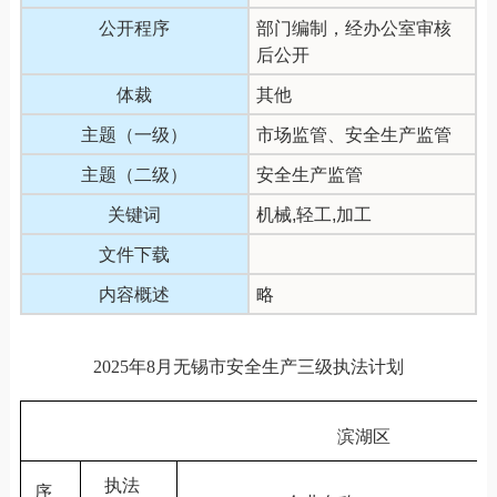
公开程序
部门编制，经办公室审核
后公开
体裁
其他
主题（一级）
市场监管、安全生产监管
主题（二级）
安全生产监管
关键词
机械,轻工,加工
文件下载
内容概述
略
202
5
年
8
月无锡市安全生产三级执法计划
滨湖区
执法
序