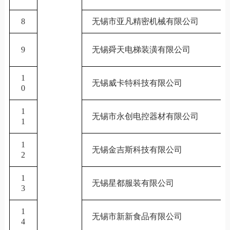
8
无锡市亚凡精密机械有限公司
9
无锡舜天电梯装潢有限公司
1
无锡威卡特科技有限公司
0
1
无锡市永创电控器材有限公司
1
1
无锡金吉斯科技有限公司
2
1
无锡星都服装有限公司
3
1
无锡市新新食品有限公司
4