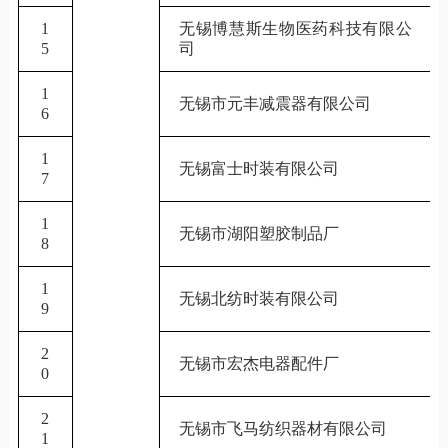
1
无锡博慧斯生物医药科技有限公
5
司
1
无锡市元丰减震器有限公司
6
1
无锡富士时装有限公司
7
1
无锡市湖阳塑胶制品厂
8
1
无锡北纺时装有限公司
9
2
无锡市宏杰电器配件厂
0
2
无锡市飞马纺织器材有限公司
1