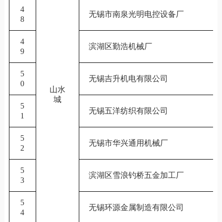
4
无锡市南泉光明电控设备厂
8
4
滨湖区勤浩机械厂
9
5
无锡吉升机电有限公司
0
山水
城
5
无锡五洋纺织有限公司
1
5
无锡市华兴通用机械厂
2
5
滨湖区雪浪钓桥五金加工厂
3
5
无锡环源金属制造有限公司
4