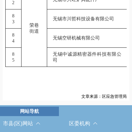
2
8
无锡市川哲科技设备有限公司
3
荣巷
街道
8
无锡空研机械有限公司
4
8
无锡中诚源精密器件科技有限公
5
司
文章来源：区应急管理局
市县(区)网站
区委机构