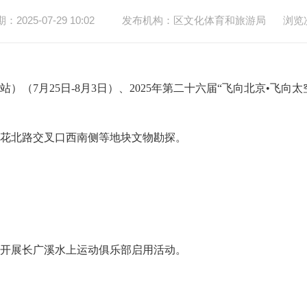
2025-07-29 10:02
发布机构：区文化体育和旅游局
浏览
锡站）（
7
月
25
日
-8
月
3
日）、2025年第二十六届“飞向北京•飞向
花北路交叉口西南侧等地块文物勘探。
，开展长广溪水上运动俱乐部启用活动
。