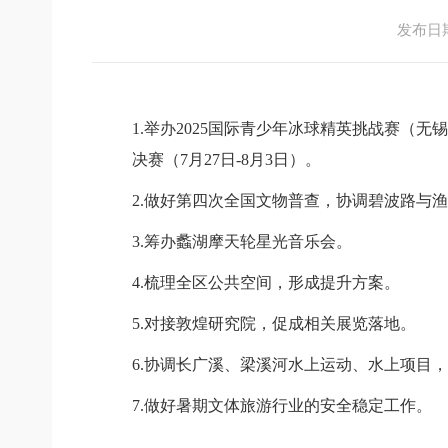
发布日期：
1.举办2025国际青少年冰球精英挑战赛（无
决赛（
7
月
27
日
-8
月
3
日）。
2.做好第四次全国文物普查
，协调碧波路与渔
3.筹办蠡湖摩天轮星光音乐会。
4.梳理全区公共空间，形成提升方案。
5.对接敦煌研究院，促成相关展览落地
。
6.协调长广溪、梁溪河水上运动、水上项目
7.做好
暑期文体旅游行业的安全稳定工作。