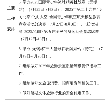
5. 举办
2025
国际青少年冰球精英挑战赛（无锡
主要
站）（
7
月
25
日
-8
月
3
日）、
2025
年第二十六届“飞
向北京•飞向太空”全国青少年航空航天模型教育
工作
竞赛活动总决赛（
7
月
27
日
-8
月
3
日
）、
“跃动湖
安排
湾”
2025
滨湖区第五届全民健身运动会
篮球
比赛
（
7
月
12
日
-13日
）。
6. 举办“无锡杯”三人篮球联赛滨湖站（待定）（
7
月
19日-7月20日
）。
7. 继续
做好
2025
年旅游景区质量等级复评指导工
作
。
8. 继续做好文旅促消费、招商引资等相关工作
。
9. 做好
暑期文体旅游行业的安全稳定工作。