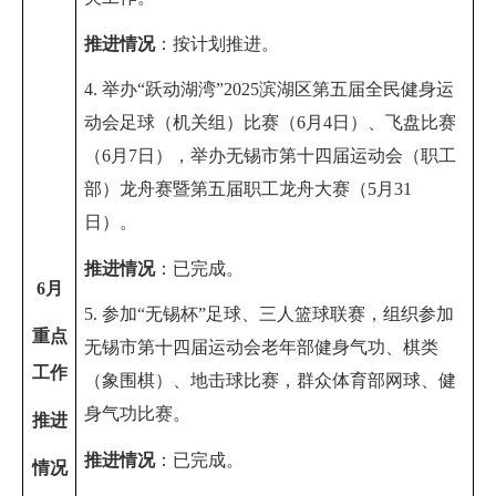
推进情况
：
按计划推进
。
4. 举办
“跃动湖湾”
2025
滨湖区第五届全民健身运
动会足球（机关组）比赛
（
6月4日
）、
飞盘
比赛
（
6
月
7
日
），举办无锡市第十四届运动会（职工
部）龙舟赛暨第五届职工龙舟大赛（
5
月
31
日
）。
推进情况
：
已完成。
6
月
5. 参加“无锡杯”
足球
、
三人篮球联赛，组织参加
重点
无锡市第十四届运动会
老年部健身气功
、
棋类
工作
（象围棋）
、
地击球
比赛，群众体育部网球、
健
身气功
比赛。
推进
推进情况
：
已完成。
情况