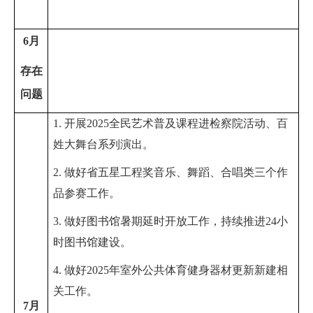
6
月
存在
问题
1. 开展
2025
全民艺术普及课程进检察院
活动
、
百
姓大舞台系列演出
。
2. 做好省五星工程奖音乐、舞蹈、合唱类三个作
品参赛工作。
3. 做好图书馆暑期延时开放工作，
持续推进
24
小
时图书馆建设。
4. 做好
2025
年室外公共体育健身器材更新新建相
关工作
。
7
月