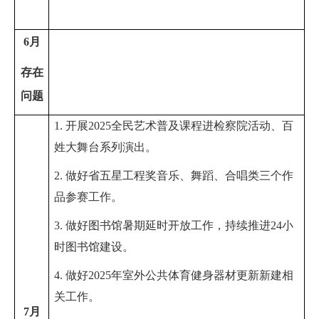
6
月
存在
问题
1. 开展
2025
全民艺术普及课程进检察院
活动
、
百
姓大舞台系列演出
。
2. 做好省五星工程奖音乐、舞蹈、合唱类三个作
品参赛工作。
3. 做好图书馆暑期延时开放工作，
持续推进
24
小
时图书馆建设。
4. 做好
2025
年室外公共体育健身器材更新新建相
关工作
。
7
月