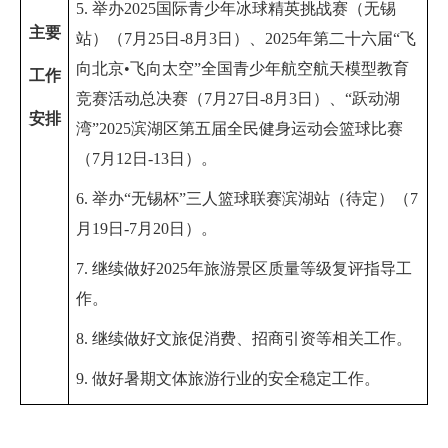
5. 举办
2025
国际青少年冰球精英挑战赛（无锡
主要
站）（
7
月
25
日
-8
月
3
日）、
2025
年第二十六届“飞
向北京•飞向太空”全国青少年航空航天模型教育
工作
竞赛活动总决赛（
7
月
27
日
-8
月
3
日
）、
“跃动湖
安排
湾”
2025
滨湖区第五届全民健身运动会
篮球
比赛
（
7
月
12
日
-13日
）。
6. 举办“无锡杯”三人篮球联赛滨湖站（待定）（
7
月
19日-7月20日
）。
7. 继续
做好
2025
年旅游景区质量等级复评指导工
作
。
8. 继续做好文旅促消费、招商引资等相关工作
。
9. 做好
暑期文体旅游行业的安全稳定工作。