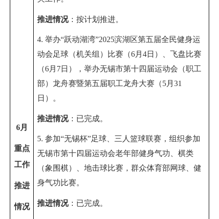
推进情况
：
按计划推进
。
4. 举办
“跃动湖湾”
2025
滨湖区第五届全民健身运
动会足球（机关组）比赛
（
6月4日
）、
飞盘
比赛
（
6
月
7
日
），举办无锡市第十四届运动会（职工
部）龙舟赛暨第五届职工龙舟大赛（
5
月
31
日
）。
推进情况
：
已完成。
6
月
5. 参加“无锡杯”
足球
、
三人篮球联赛，组织参加
重点
无锡市第十四届运动会
老年部健身气功
、
棋类
工作
（象围棋）
、
地击球
比赛，群众体育部网球、
健
身气功
比赛。
推进
推进情况
：
已完成。
情况